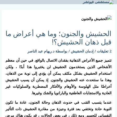
خطي
لى
Post
لمحتوى
navigation
الحشيش والجنون؛ وما هي أعراض ما
قبل ذهان الحشيش؟!
2 تعليقات
/
إدمان الحشيش
/ بواسطة
د.ريهام عبد الناصر
تتميز جميع الأعراض الذهانية بفقدان الاتصال بالواقع. في حين أن معظم
الأشخاص الذين يستخدمون الحشيش لن يختبروا هذا أبدًا ، ولكن
استخدام الحشيش بشكل مكثف يمكن أن يؤدي إلى نوبة من الذهان،
وهذا ما سنتحدث عنه الحشيش والجنون. إذ يمكن أن يسبب الحشيش
أعراضًا مثل الهلوسة والأوهام والأفكار المضطربة والسلوكيات غير
العادية والاستجابات العاطفية والبارانويا والشك وغيرها.
عندما يتسبب القنب في حدوث الذهان وحالة الجنون، عادة ما تكون
النوبة حادة وتختفي بعد فترة وجيزة من مغادرة الحشيش ذات التأثير
النفساني للجسم. ومع ذلك ، في بعض الحالات ، قد يكون هناك مرض