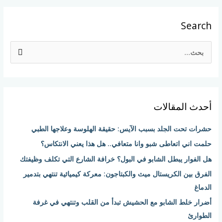
Search
ا
ل
ب
ح
أحدث المقالات
ث
ع
حشرات تحت الجلد بسبب الآيس: حقيقة الهلوسة وعلاجها الطبي
ن
حلمت اني اتعاطى شبو وانا متعافي.. هل هذا يعني الانتكاس؟
:
هل الفوار يبطل الشابو في البول؟ خرافة الشارع التي تكلف وظيفتك
الفرق بين الكريستال ميث والكبتاجون: معركة كيميائية تنتهي بتدمير
الدماغ
أضرار خلط الشابو مع الحشيش تبدأ من القلب وتنتهي في غرفة
الطوارئ