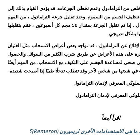
خلص من الترامادول وعدم تخطي الجرعات. قد يؤدي القيام بذلك إلى
نظيف الجسم من السموم. وعند تقليل جرعة الترامادول ، من المهم
المباعدة بين فترات التقليل. على سبيل المثال ، إذا تم تقليل الجرعة بمقدار 50 مجم كل أسبوعين ، فقم بتقليلها
لإقلاع عن الترامادول ، قد تواجه بعض أعراض الانسحاب مثل الغثيان
يطرة على هذه الأعراض عن طريق شرب الكثير من السوائل والحصول
ي صحي لمساعدة الجسم على التكيف مع الانسحاب. من المهم أيضًا
 في شدتها من شخص لآخر وقد تتطلب تدخلًا طبيًا إذا أصبحت شديدة.
سلوكي المعرفي لإدمان الترامادول
اقرأ أيضاً
 هى الاستخدامات الأخرى لريميرون (Remeron)؟