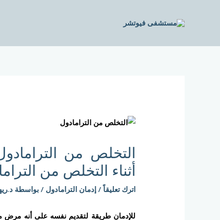
خطي
لى
لمحتوى
Post
navigation
التخلص من الترامادول
أثناء التخلص من الترام
اترك تعليقاً
/
إدمان الترامادول
/ بواسطة
د.ريه
للإدمان طريقة لتقديم نفسه على أنه مرض متع