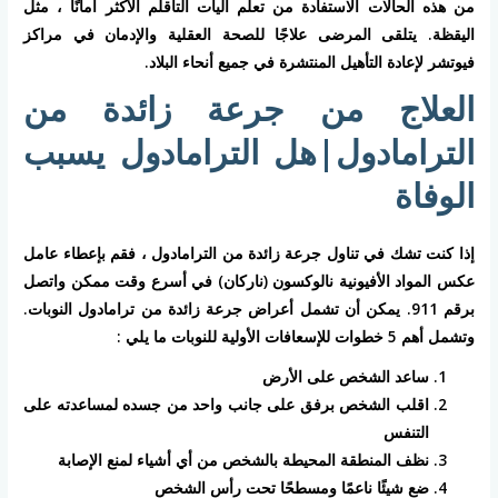
من هذه الحالات الاستفادة من تعلم آليات التأقلم الأكثر أمانًا ، مثل
اليقظة. يتلقى المرضى علاجًا للصحة العقلية والإدمان في مراكز
فيوتشر لإعادة التأهيل المنتشرة في جميع أنحاء البلاد.
العلاج من جرعة زائدة من
الترامادول|هل الترامادول يسبب
الوفاة
إذا كنت تشك في تناول جرعة زائدة من الترامادول ، فقم بإعطاء عامل
عكس المواد الأفيونية نالوكسون (ناركان) في أسرع وقت ممكن واتصل
برقم 911. يمكن أن تشمل أعراض جرعة زائدة من ترامادول النوبات.
وتشمل أهم 5 خطوات للإسعافات الأولية للنوبات ما يلي :
ساعد الشخص على الأرض
اقلب الشخص برفق على جانب واحد من جسده لمساعدته على
التنفس
نظف المنطقة المحيطة بالشخص من أي أشياء لمنع الإصابة
ضع شيئًا ناعمًا ومسطحًا تحت رأس الشخص