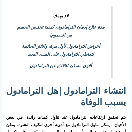
قد يهمك
مدة علاج إدمان الترامادول، كيفية تخليص الجسم
من السموم!
أعراض الترامادول لأول مرة، والاثار الجانبية
لتعاطي الترامادول على المدى البعيد
أقوى مسكن للاقلاع عن الترامادول
انتشاء الترامادول|هل الترامادول
يسبب الوفاة
يتم تحقيق ارتفاعات الترامادول عند تناول كميات زائدة. في بعض
الأحيان ، يمكن تناول الترامادول مع أدوية أخرى لتكثيف النشوة. يمكن
أن تشمل هذه مثبطات أخرى للجهاز العصبي المركزي مثل الكحول