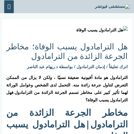
خطي
القائ
لى
الرئي
لمحتوى
Post
navigation
هل الترامادول يسبب الوفاة؛ مخاطر
الجرعة الزائدة من الترامادول
اترك تعليقاً
/
إدمان الترامادول
/ بواسطة
د.ريهام عبد الناصر
الترامادول هو مادة أفيونية ضعيفة نسبيًا ، ولكن لا يزال من الممكن
التعرض لتناول جرعة زائدة منه. التحمل لدى الشخص وعوامل الوراثة
لهما تأثير كبير على مخاطر تسمم الجرعة الزائدة من الترامادول.فهل
الترامادول يسبب الوفاة؟
مخاطر الجرعة الزائدة من
الترامادول|هل الترامادول يسبب