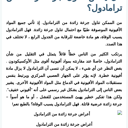
ترامادول؟
من الممكن تناول جرعة زائدة من الترامادول. إذ تأتي جميع المواد
الأفيونية الموصوفة طبيًا مع احتمال تناول جرعة زائدة. فهل الترامادول
يسبب الوفاة، هو مادة خاضعة للرقابة من الجدول الرابع ، لا تختلف في
هذا الصدد.
يرتكب الكثير من الناس خطأً قاتلاً يتمثل في التقليل من شأن
الترامادول، خاصةً عند مقارنته بمواد أفيونية أقوى مثل الأوكسيكودون .
بغض النظر عن أي شيء ، لا يمكن أن ننسى أن الترامادول لا يزال مادة
أفيونية خطرة. لإنه يؤثر على الجهاز العصبي المركزي ويرتبط بنفس
مستقبلات المواد الأفيونية في الدماغ مثل المواد الأفيونية الأخرى. يشير
بعض الناس إلى الترامادول بشكل غير رسمي على أنه “أفيوني خفيف”.
ولكن هذا تفكير خطير يهيئ المستخدمين للفشل ، أو ما هو أسوأ –
جرعة زائدة عرضية قاتلة. فهل الترامادول يسبب الوفاة؟ بالطبع نعم!
أعراض جرعة زائدة من الترامادول