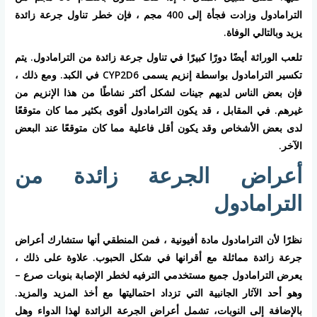
الترامادول وزادت فجأة إلى 400 مجم ، فإن خطر تناول جرعة زائدة
يزيد وبالتالي الوفاة.
تلعب الوراثة أيضًا دورًا كبيرًا في تناول جرعة زائدة من الترامادول. يتم
تكسير الترامادول بواسطة إنزيم يسمى CYP2D6 في الكبد. ومع ذلك ،
فإن بعض الناس لديهم جينات لشكل أكثر نشاطًا من هذا الإنزيم من
غيرهم. في المقابل ، قد يكون الترامادول أقوى بكثير مما كان متوقعًا
لدى بعض الأشخاص وقد يكون أقل فاعلية مما كان متوقعًا عند البعض
الآخر.
أعراض الجرعة زائدة من
الترامادول
نظرًا لأن الترامادول مادة أفيونية ، فمن المنطقي أنها ستشارك أعراض
جرعة زائدة مماثلة مع أقرانها في شكل الحبوب. علاوة على ذلك ،
يعرض الترامادول جميع مستخدمي الترفيه لخطر الإصابة بنوبات صرع –
وهو أحد الآثار الجانبية التي تزداد احتماليتها مع أخذ المزيد والمزيد.
بالإضافة إلى النوبات، تشمل أعراض الجرعة الزائدة لهذا الدواء وهل