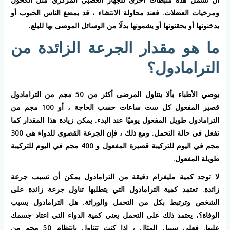
ومرخيات العضلات. فعند محاولة الانتشاء ، قد يمضغ الناس الحبوب أو
يدخنونها أو يحقنونها أو يشمونها بدلًا من الوسائل الموصى بها للبلع.
ما هو مقدار الجرعة الزائدة من
الترامادول؟
يوصي الأطباء بألا يتناول المرضى أكثر من 50 مجم من الترامادول
قصير المفعول كل ست ساعات حسب الحاجة ، أو 100 مجم من
الترامادول طويل المفعول يوميًا عند البدء. يمكن زيادة هذا المقدار كما
تفعل في حالة التحمل. ومع ذلك ، فإن الجرعة القصوى للدواء هي 300
مجم في اليوم للتركيبة قصيرة المفعول و 400 مجم في اليوم للتركيبة
طويلة المفعول.
لا توجد كمية مليغرام دقيقة من الترامادول يمكن أن تسبب جرعة
زائدة. تعتمد كمية الترامادول التي يتطلبها تناول جرعة زائدة على
الشخص وترتبط بكل من التحمل والوراثة. هل الترامادول يسبب
الوفاة؟، يعتمد ذلك على التحمل يعني كمية الدواء التي اعتاد جسمك
عليها. فعلى سبيل المثال ، إذا كنت تتناول بانتظام 50 مجم من