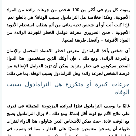
يموت كل يوم في أكثر من 100 شخص من جرعات زائدة من المواد
الأفيونية، وهكذا فخلاصة هل الترامادول يسبب الوفاة؟ هي بالطبع نعم.
فإذا كنت أنت أو أي شخص تحبه يعاني من ألم يتطلب استخدام الأدوية
الأفيونية ، فمن الضروري معرفة عوامل الخطر للجرعة الزائدة من
المواد الأفيونية – وأفضل طريقة لمنعها.
أي شخص يأخذ الترامادول معرض لخطر الاعتماد المحتمل والإدمان
والجرعة الزائدة. ومع ذلك ، فإن أولئك الذين يستخدمون هذا الدواء
المخدر سيكونون في خطر متزايد. يمكن أن تزيد العوامل الإضافية من
فرصة الشخص لجرعة زائدة وهل الترامادول يسبب الوفاة، بما في ذلك:
جرعات كبيرة أو متكررة|هل الترامادول يسبب
الوفاة
غالبًا ما يوصف الترامادول نظرًا لفوائده المزدوجة المتمثلة في قدرته
على علاج الألم مع كونه أقل إدمانًا. ومع ذلك ، لا يزال الترامادول يصبح
مع الوقت عادة. حيث يمكن للأشخاص الذين يتناولون هذا الدواء لفترات
طويلة أن يصبحوا معتمدين جسديًا على العقار ، مما قد يتسبب في