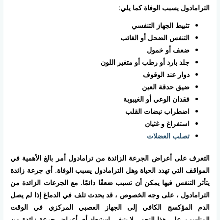
الترامادول يسبب الوفاة كما يلي:
تثبيط الجهاز التنفسي
التنفس الضحل أو الغائب
ضعف أو خمول
جلد بارد أو رطب أو متغير اللون
دوار عند الوقوف
ضيق حدقة العين
فقدان الوعي أو الغيبوبة
اضطراب نبضات القلب
استفراغ و غثيان
تصلب العضلات
التعرف على أعراض الجرعة الزائدة من ترامادول أمر بالغ الأهمية في
المواقف التي تهدد الحياة وهل الترامادول يسبب الوفاة. أي جرعة زائدة
يتأثر التنفس فيها يمكن أن تسبب ضعفًا دائمًا. مع الجرعات الزائدة من
الترامادول ، على وجه الخصوص ، قد يحدث تلف في الدماغ إذا لم يصل
الدم المؤكسج الكافي إلى الجهاز العصبي المركزي في الوقت
المناسب. على هذا النحو ، لا ينبغي استبعاد أي أعراض جرعة زائدة من