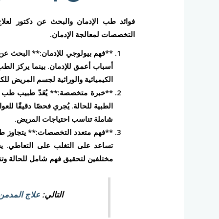
فوائد طب الإدمان والبحث عن دكتور لعلاج
التخصصات لمعالجة الإدمان.
**فهم بيولوجي للإدمان:** البحث عن دو
أسباب أعمق للإدمان. بينما يركز الطب
الكيميائية والوراثية لجسم المريض ل
**خبرة متخصصة:** يُعَدّ طبيب طب ال
الطبية للحالة. يُجري فحصًا دقيقًا للعو
شاملة تناسب احتياجات المريض.
**فهم متعدد التخصصات:** يتجاوز طب
تساعد على التغلب على التعاطي. ي
مختلفين لتحقيق فهم شامل للحالة وتق
التالي:
علاج المدمن