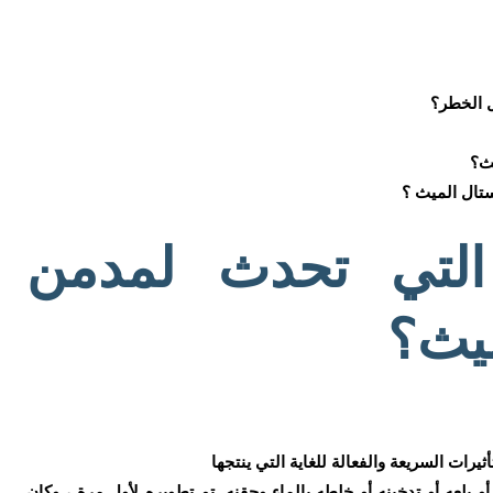
 الخطر؟
ث؟
تال الميث ؟
التي تحدث لمدمن
ميث؟
رات السريعة والفعالة للغاية التي ينتجها
عه أو تدخينه أو خلطه بالماء وحقنه. تم تطويره لأول مرة ، وكان