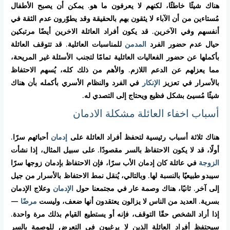
هناك شيئًا خاطئًا، لكنهم لا يعرفون ما هو. يمكن أن يصبح الأطفال
مُستاءين من أن الآباء لا يثقون بهم بالحقيقة وقد يطوّرون عدم الثقة في
أنفسهم وفي الآخرين. قد يكون أفراد العائلة الاخرين أيضًا مرتبكين
حيال عدم حضور الفرد
المدمن
للمناسبات العائلية. قد تتوقف العائلة
بأكملها عن حضور الفعاليات العائلية تمامًا لتجنب الأسئلة غير المريحة،
مما يعزلهم عن الدعم اللازم. والأهم من ذلك كله، يُسهم الاحتفاظ
بالأسرار في تعزيز
الإنكار
في الفرد والنظام الأسري بأكمله بأن هناك
شيئًا مُسيئ بشكل فظيع ويحتاج إلى التصدي له.
أسباب اخفاء العائلة مشكلة الادمان
هناك ثلاثة أسباب رئيسية لتحفظ أفراد العائلة على
إدمان
أحبائهم سرًا.
أولًا، قد لا يكون الاحتفاظ بالسر مقصودًا. على سبيل المثال، إذا نشأت
الزوجة
في عائلة كان إدمان الأب سرًا، فإن الاحتفاظ بإدمان زوجها سرًا
سيبدو طبيعيًا بالنسبة لها. وبالتالي، يُنقل نمط الاحتفاظ بالأسرار من جيل
إلى آخر. ثانيًا، هناك وصمة عار في مجتمعنا حول
الإدمان
وعلاج الإدمان
بسرية. العديد من الناس لا يزالون يعتقدون أنها ضعف، وليست
مرضًا
—
إذا أراد الشخص حقًا التوقف، فإنه أو يستطيع القيام بذلك مرة واحدة.
سيحتفظ أفراد العائلة الذين لا يرغبون في التعرض للوصمة بالسر