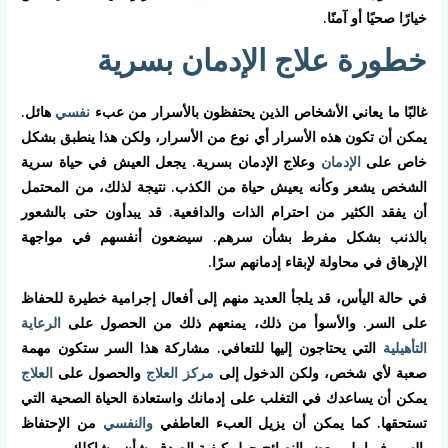
خيارًا صحيًا أو آمنًا.
خطورة علاج الإدمان بسرية
غالبًا ما يعاني الأشخاص الذين يحتفظون بالأسرار من عبء
نفسي
هائل.
يمكن أن تكون هذه الأسرار أي نوع من الأسرار، ولكن هذا ينطبق بشكل
خاص على
الإدمان
وعلاج الإدمان بسرية. يجعل العيش في حياة سرية
الشخص يشعر وكأنه يعيش حياة من الكذب. نتيجة لذلك، من المحتمل
أن يفقد الكثير من احترام الذات والدافعية. قد يبدأون حتى بالشعور
بالذنب بشكل مفرط بشأن سرهم. سيضعون أنفسهم في مواجهة
الإرهاق في محاولة لإبقاء إدمانهم سرًا.
في حالة اليأس، قد يلجأ العديد منهم إلى أفعال إجرامية خطيرة للحفاظ
على السر. والأسوأ من ذلك، يمنعهم ذلك من الحصول على
الرعاية
التأهيلية
التي يحتاجون إليها للتعافي. مشاركة هذا السر ستكون مهمة
صعبة لأي شخص، ولكن الدخول إلى
مركز العلاج
والحصول على
العلاج
يمكن أن يساعدك في التغلب على إدمانك واستعادة الحياة الصحية التي
تستحقها. كما يمكن أن يزيل العبء العاطفي
والنفسي
من الإحتفاظ
بالسر. فيما يلي بعض النصائح حول كيفية الصدق بشأن مشاكلك