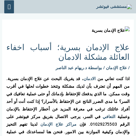
خطي
القائ
لى
الرئي
لمحتوى
Post
navigation
علاج الإدمان بسرية؛ أسباب اخفاء
العائلة مشكلة الادمان
/
علاج الإدمان
/ بواسطة
د.ريهام عبد الناصر
اذا كنت تعاني من
الادمان
، قد يغريك البحث عن علاج الإدمان بسرية.
من المهم أن تعترف بأن لديك مشكلة وتتخذ خطوات لحلها في أقرب
وقت ممكن. ما الذي يدفعك للإحتفاظ بإدمانك أو حتى عملية تعافيك في
السر؟ ما مدى الضرر الناتج عن الإحتفاظ بالأسرار؟ إذا كنت أنت أو أحد
أفراد عائلتك ترغب في معرفة المزيد عن أخطار الإحتفاظ بالإدمان
وعملية
التعافي
في السر، يرجى الاتصال بفريق مركز فيوتشر على
الرقم 01029275503. فإن
مراكز علاج الإدمان
لدينا تفهم التحيز
والإدمان وكيفية الموازنة بين الامور. فنحن هنا لمساعدتك في عملية