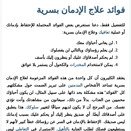
فوائد علاج الإدمان بسرية
للتفضيل فقط، دعنا نستعرض بعض الفوائد المحتملة للإحتفاظ بإدمانك
أو عملية
تعافيك
وعلاج الإدمان بسرية:
لن يعاني أحباؤك معك
لن يعلم رؤساؤك وبالتالي لن يفصلوك
لم يحكم أصدقاؤك عليك أو ينظرون إليك بأسف
يمكن لاستخدام
المخدرات
والكحول أن يستمر بلا عوائق
يعتقد الكثيرون أن كل واحدة من هذه الفوائد المزعومة لعلاج الإدمان
بسرية تساعد الأشخاص
المدمنين
على تبرير الصمت حول مشكلتهم.
كل “الفوائد” هذه مشكلة بحد ذاتها. على سبيل المثال، لن يكون أحباؤك
محميين من العذاب. بدلاً من ذلك، سيعانون من مشاهدتك وأنت تؤذي
نفسك. من المرجح أن لا يكون لديهم سياقًا لتغيير
سلوكك
. هذا ينطبق
على أصدقائك أيضًا. أي صديق ينظر إليك أو يحكم عليك بسبب إدمانك
ليس صديقك. الإحتفاظ بالإدمان في السر عن رؤسائك خطأ كبير لأنهم لا
يستطيعون فصلك لطلب العناية
بالتأهيل
. الاستمرار في
التعاطي
ليس