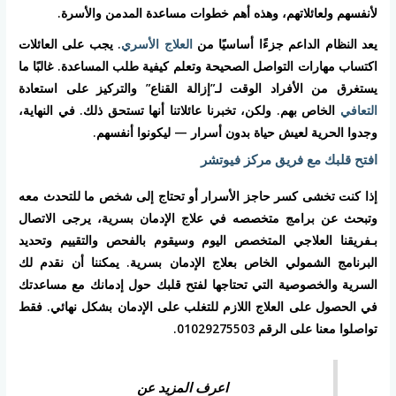
لأنفسهم ولعائلاتهم، وهذه أهم خطوات مساعدة المدمن والأسرة.
يعد النظام الداعم جزءًا أساسيًا من
العلاج الأسري
. يجب على العائلات
اكتساب مهارات التواصل الصحيحة وتعلم كيفية طلب المساعدة. غالبًا ما
يستغرق من الأفراد الوقت لـ”إزالة القناع” والتركيز على استعادة
التعافي
الخاص بهم. ولكن، تخبرنا عائلاتنا أنها تستحق ذلك. في النهاية،
وجدوا الحرية لعيش حياة بدون أسرار — ليكونوا أنفسهم.
افتح قلبك مع فريق مركز فيوتشر
إذا كنت تخشى كسر حاجز الأسرار أو تحتاج إلى شخص ما للتحدث معه
وتبحث عن برامج متخصصه في علاج الإدمان بسرية، يرجى الاتصال
بـفريقنا العلاجي المتخصص اليوم وسيقوم بالفحص والتقييم وتحديد
البرنامج الشمولي الخاص بعلاج الإدمان بسرية. يمكننا أن نقدم لك
السرية والخصوصية التي تحتاجها لفتح قلبك حول إدمانك مع مساعدتك
في الحصول على العلاج اللازم للتغلب على الإدمان بشكل نهائي. فقط
تواصلوا معنا على الرقم 01029275503.
اعرف المزيد عن