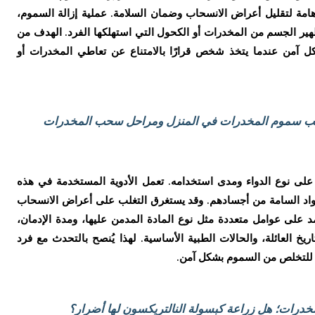
مة لتقليل أعراض الانسحاب وضمان السلامة. عملية إزالة السموم،
هير الجسم من المخدرات أو الكحول التي استهلكها الفرد. الهدف من
ل آمن عندما يتخذ شخص قرارًا بالامتناع عن تعاطي المخدرات أو
حب سموم المخدرات في المنزل ومراحل سحب المخدرات
ً على نوع الدواء ومدى استخدامه. تعمل الأدوية المستخدمة في هذه
لمواد السامة من أجسادهم. وقد يستغرق التغلب على أعراض الانسحاب
مد على عوامل متعددة مثل نوع المادة المدمن عليها، ومدة الإدمان،
ريخ العائلة، والحالات الطبية الأساسية. لهذا يُنصح بالتحدث مع فرد
 للتخلص من السموم بشكل آمن.
خدرات؛ هل زراعة كبسولة النالتريكسون لها أضرار؟