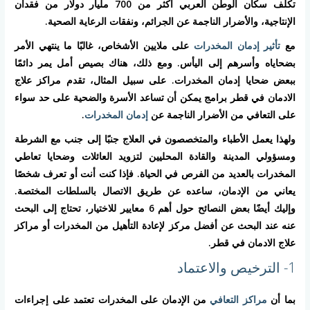
تكلف سكان الوطن العربي أكثر من 700 مليار دولار من فقدان
الإنتاجية، والأضرار الناجمة عن الجرائم، ونفقات الرعاية الصحية.
مع
تأثير إدمان المخدرات
على ملايين الأشخاص، غالبًا ما ينتهي الأمر
بضحاياه وأسرهم إلى اليأس. ومع ذلك، هناك بصيص أمل يمر دائمًا
ببعض ضحايا إدمان المخدرات. على سبيل المثال، تقدم مراكز علاج
الادمان في قطر برامج يمكن أن تساعد الأسرة والضحية على حد سواء
على التعافي من الأضرار الناجمة عن
إدمان المخدرات
.
ولهذا يعمل الأطباء والمتخصصون في العلاج جنبًا إلى جنب مع الشرطة
ومسؤولي المدينة والقادة المحليين لتزويد العائلات وضحايا تعاطي
المخدرات بالعديد من الفرص في الحياة. فإذا كنت أنت أو تعرف شخصًا
يعاني من الإدمان، ساعده عن طريق الاتصال بالسلطات المختصة.
وإليك أيضًا بعض النصائح حول أهم 6 معايير للاختيار، تحتاج إلى البحث
عنه عند البحث عن أفضل مركز لإعادة التأهيل من المخدرات أو مراكز
علاج الادمان في قطر.
1- الترخيص والاعتماد
بما أن
مراكز التعافي
من الإدمان على المخدرات تعتمد على إجراءات