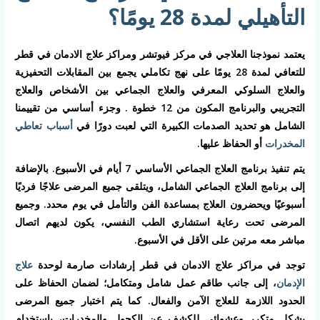
التأهيلي لمدة 28 يومًا؟
يعتمد نموذجنا العلاجي في مركز فيوتشر ومراكز علاج الادمان في قطر
للتعافي لمدة 28 يومًا على نهج تكاملي يجمع بين المقابلات التحفيزية
والعلاج السلوكي المعرفي والعلاج الجماعي بين الأشخاص والعلاج
التجريبي والبرنامج المكون من 12 خطوة . وجزء أساسي من تقييمنا
الشامل هو تحديد الصدمات الكبيرة التي لعبت دورًا في
أسباب تعاطي
المخدرات
أو الحفاظ عليها.
يتم تنفيذ برنامج العلاج الجماعي الأساسي 7 أيام في الأسبوع. بالإضافة
إلى برنامج العلاج الجماعي الشامل، ويتلقى جميع المرضى علاجًا فرديًا
أسبوعيًا ويحضرون العلاج بمساعدة الفن والتأمل في يوم محدد. وجميع
المرضى تحت رعاية استشاري الطب النفسي، يكون لديهم اتصال
مباشر معه مرتين على الأقل في الأسبوع.
توجد في مراكز علاج الادمان في قطر إرشادات صارمة لوحدة
علاج
الإدمان
، إلى جانب طاقم عمل شامل ومتكامل؛ لضمان الحفاظ على
الحدود اللازمة للعلاج الآمن والفعال. كما يتم اختبار جميع المرضى
بشكل متكرر وعشوائي للكشف عن الكحول والمخدرات، باستخدام