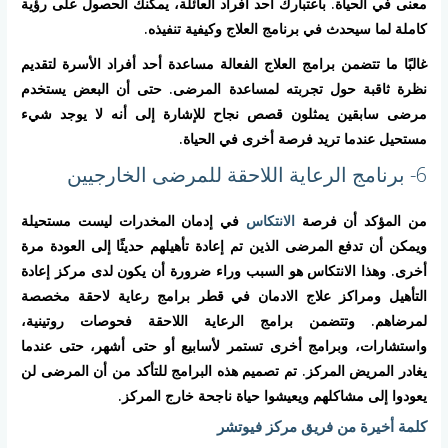
معنى في الحياة. باعتبارك أحد أفراد العائلة، يمكنك الحصول على رؤية
كاملة لما سيحدث في برنامج العلاج وكيفية تنفيذه.
غالبًا ما تتضمن برامج العلاج الفعالة مساعدة أحد أفراد الأسرة لتقديم
نظرة ثاقبة حول تجربته لمساعدة المرضى. حتى أن البعض يستخدم
مرضى سابقين يمثلون قصص نجاح للإشارة إلى أنه لا يوجد شيء
مستحيل عندما تريد فرصة أخرى في الحياة.
6- برنامج الرعاية اللاحقة للمرضى الخارجيين
من المؤكد أن فرصة
الانتكاس
في إدمان المخدرات ليست مستحيلة
ويمكن أن تدفع المرضى الذين تم إعادة تأهيلهم حديثًا إلى العودة مرة
أخرى. وهذا الانتكاس هو السبب وراء ضرورة أن يكون لدى مركز إعادة
التأهيل ومراكز علاج الادمان في قطر برامج رعاية لاحقة مخصصة
لمرضاهم. وتتضمن برامج الرعاية اللاحقة فحوصات روتينية،
واستشارات، وبرامج أخرى تستمر لأسابيع أو حتى أشهر، حتى عندما
يغادر المريض المركز. تم تصميم هذه البرامج للتأكد من أن المرضى لن
يعودوا إلى مشاكلهم ويعيشوا حياة ناجحة خارج المركز.
كلمة أخيرة من فريق مركز فيوتشر