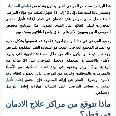
هذا البرنامج مخصص للمرضى الذين يعانون بشدة من
تعاطي المخدرات
ويستمر عادةً لمدة تصل إلى 12 إلى 18 شهرًا. يُطلب من هؤلاء المرضى
البقاء داخل مباني مراكز علاج الادمان في قطر لإعادة تأهيل مدمني
المخدرات لتلقي العلاج على المدى الطويل. هذا البرنامج مخصص
للمرضى الذين يسببون الألم على نطاق واسع لعائلاتهم ومجتمعهم.
يخضع المرضى في هذا البرنامج لدورة علاجية. تم تصميمها بشكل صارم
مع انضباط المجتمع العلاجي. الهدف هو استعادة القيم المفقودة للمريض
وجعله يستيقظ. وسيكون ذلك من خلال مساعدة الأدوية التي يديرها
الأطباء والاستشارة المتعمقة. ويحصل المرضى على 24 ساعة من
الرعاية يوميًا. ويتم وضعهم في بيئة تشبه السكنية. مع الأطباء
والممرضات والموظفين وغيرهم من المرضى الذين يعملون كنظام دعم
الأسرة. وبصرف النظر عن إزالة السموم، فإن مجتمع
إعادة تأهيل
المخدرات
يساعد المرضى على اكتساب مهارات إعادة التواصل
الاجتماعي.
ماذا تتوقع من مراكز علاج الادمان
في قطر؟