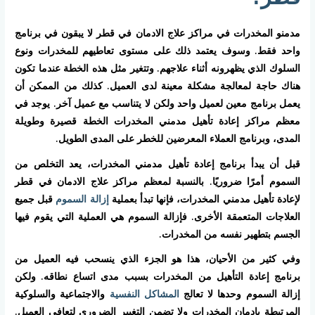
مدمنو المخدرات في مراكز علاج الادمان في قطر لا يبقون في برنامج
واحد فقط. وسوف يعتمد ذلك على مستوى تعاطيهم للمخدرات ونوع
السلوك الذي يظهرونه أثناء علاجهم. وتتغير مثل هذه الخطة عندما تكون
هناك حاجة لمعالجة مشكلة معينة لدى العميل. كذلك من الممكن أن
يعمل برنامج معين لعميل واحد ولكن لا يتناسب مع عميل آخر. يوجد في
معظم مراكز إعادة تأهيل مدمني المخدرات الخطة قصيرة وطويلة
المدى، وبرنامج العملاء المعرضين للخطر على المدى الطويل.
قبل أن يبدأ برنامج إعادة تأهيل مدمني المخدرات، يعد التخلص من
السموم أمرًا ضروريًا. بالنسبة لمعظم مراكز علاج الادمان في قطر
لإعادة تأهيل مدمني المخدرات، فإنها تبدأ بعملية
إزالة السموم
قبل جميع
العلاجات المتعمقة الأخرى. فإزالة السموم هي العملية التي يقوم فيها
الجسم بتطهير نفسه من المخدرات.
وفي كثير من الأحيان، هذا هو الجزء الذي ينسحب فيه العميل من
برنامج إعادة التأهيل من المخدرات بسبب مدى اتساع نطاقه. ولكن
إزالة السموم وحدها لا تعالج
المشاكل النفسية
والاجتماعية والسلوكية
المرتبطة بإدمان المخدرات ولا تضمن التغيير الضروري لتعافي العميل.