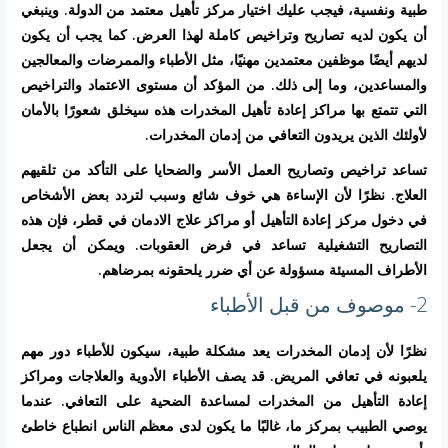
طبية ونفسية، فيجب عليك اختيار مركز تأهيل معتمد من الدولة. وينبغي
أن يكون لديه تصاريح وتراخيص كاملة لهذا العرض. كما يجب أن يكون
لديهم أيضًا موظفين معتمدين مهنيًا، مثل الأطباء والممرضات والمعالجين
والمساعدين، وما إلى ذلك. من المؤكد أن مستوى الاعتماد والتراخيص
التي تتمتع بها مراكز إعادة تأهيل المخدرات هذه سيخلق شعورًا بالأمان
لأولئك الذين يريدون التعافي من إدمان المخدرات.
تساعد تراخيص وتصاريح العمل الأسر والضحايا على التأكد من تلقيهم
العلاج. نظرًا لأن الإساءة هي خوف شائع وسبب لتردد بعض الأشخاص
في دخول مركز إعادة التأهيل أو مراكز علاج الادمان في قطر، فإن هذه
التصاريح التشغيلية تساعد في فرض العقوبات. ويمكن أن يجعل
الأطراف المسيئة مسؤولة عن أي ضرر يلحقونه بمرضاهم.
2- موصوف من قبل الأطباء
نظرًا لأن إدمان المخدرات يعد مشكلة طبية، سيكون للأطباء دور مهم
يلعبونه في تعافي المريض. قد يصف الأطباء الأدوية والعلاجات ومراكز
إعادة التأهيل من المخدرات لمساعدة الضحية على التعافي. عندما
يوصي الطبيب بمركز ما، غالبًا ما يكون لدى معظم الناس انطباع خاطئ