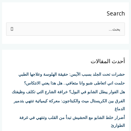
Search
ا
ل
ب
ح
أحدث المقالات
ث
ع
حشرات تحت الجلد بسبب الآيس: حقيقة الهلوسة وعلاجها الطبي
ن
حلمت اني اتعاطى شبو وانا متعافي.. هل هذا يعني الانتكاس؟
:
هل الفوار يبطل الشابو في البول؟ خرافة الشارع التي تكلف وظيفتك
الفرق بين الكريستال ميث والكبتاجون: معركة كيميائية تنتهي بتدمير
الدماغ
أضرار خلط الشابو مع الحشيش تبدأ من القلب وتنتهي في غرفة
الطوارئ