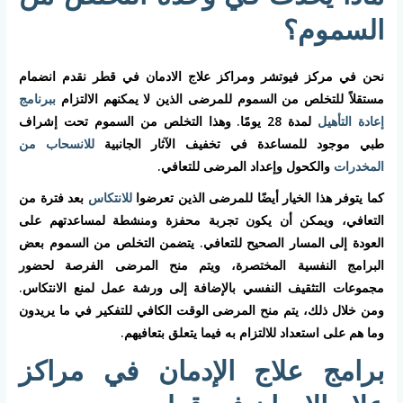
السموم؟
نحن في مركز فيوتشر ومراكز علاج الادمان في قطر نقدم انضمام
مستقلاً للتخلص من السموم للمرضى الذين لا يمكنهم الالتزام
ببرنامج
إعادة التأهيل
لمدة 28 يومًا. وهذا التخلص من السموم تحت إشراف
طبي موجود للمساعدة في تخفيف الآثار الجانبية
للانسحاب من
المخدرات
والكحول وإعداد المرضى للتعافي.
كما يتوفر هذا الخيار أيضًا للمرضى الذين تعرضوا
للانتكاس
بعد فترة من
التعافي، ويمكن أن يكون تجربة محفزة ومنشطة لمساعدتهم على
العودة إلى المسار الصحيح للتعافي. يتضمن التخلص من السموم بعض
البرامج النفسية المختصرة، ويتم منح المرضى الفرصة لحضور
مجموعات التثقيف النفسي بالإضافة إلى ورشة عمل لمنع الانتكاس.
ومن خلال ذلك، يتم منح المرضى الوقت الكافي للتفكير في ما يريدون
وما هم على استعداد للالتزام به فيما يتعلق بتعافيهم.
برامج علاج الإدمان في مراكز