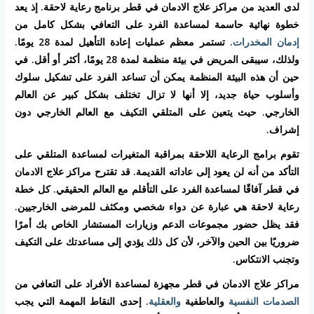
لدى العديد من مراكز علاج الادمان في قطر برنامج رعاية لاحقة. إذ يعد
خطوة نهائية حاسمة لمساعدة الفرد على التعافي بشكل كامل من
إدمان المخدرات
. تستمر معظم عمليات إعادة التأهيل لمدة 28 يومًا.
ولذلك، سيبقى المريض في بيئة منظمة لمدة 28 يومًا، أكثر أو أقل. في
حين أن هذه البيئة المنظمة يمكن أن تساعد الفرد على تشكيل سلوك
وأسلوب حياة جديد، إلا أنها لا تزال تختلف بشكل كبير عن العالم
الخارجي. حيث يتعين على المتلقي التكيف مع العالم الخارجي دون
إشراف.
تقوم برامج الرعاية اللاحقة بمراقبة المتغيرات لمساعدة المتلقي على
التأكد من أنه لن يعود إلى عاداته القديمة. قد تقترح مراكز علاج الادمان
في قطر آفاقًا لمساعدة الفرد على التأقلم مع العالم الحقيقي. كل خطة
رعاية لاحقة هي عبارة عن دواء شخصي ومكثف للمرضى الخارجيين.
فقد يظل حضور مجموعات الدعم وزيارات المستشار الخاص بك أمرًا
ضروريًا بين الحين والآخر، لأن كل ذلك يؤدي إلى مساعدتك على التكيف
وتجنب الانتكاس.
مراكز علاج الادمان في قطر مجهزة لمساعدة الأفراد على التعافي من
الصدمات النفسية
والعاطفية
والعقلية
. إحدى النقاط المهمة التي يجب