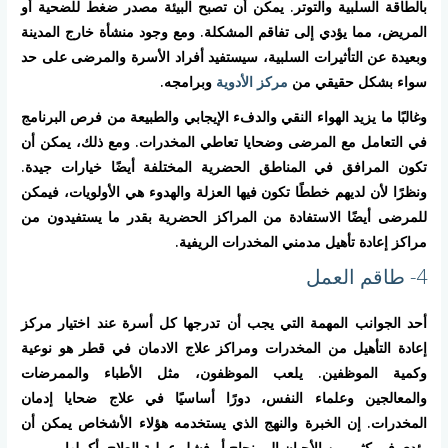
بالطاقة السلبية والتوتر. يمكن أن تصبح البيئة مصدر ضغط للضحية أو
المريض، مما يؤدي إلى تفاقم المشكلة. ومع وجود منشأة خارج المدينة
وبعيدة عن التأثيرات السلبية، سيستفيد أفراد الأسرة والمرضى على حد
سواء بشكل حقيقي من
مركز الأدوية
وبرامجه.
وغالبًا ما يزيد الهواء النقي والدفء الإيجابي والطبيعة من فرص البرنامج
في التعامل مع المرضى وضحايا تعاطي المخدرات. ومع ذلك، يمكن أن
تكون المرافق في المناطق الحضرية المختلفة أيضًا خيارات جيدة.
ونظرًا لأن لديهم خططًا تكون فيها العزلة والهدوء هي الأولويات، فيمكن
للمرضى أيضًا الاستفادة من المراكز الحضرية بقدر ما يستفيدون من
مراكز إعادة تأهيل مدمني المخدرات الريفية.
4- طاقم العمل
أحد الجوانب المهمة التي يجب أن تدرجها كل أسرة عند اختيار مركز
إعادة التأهيل من المخدرات ومراكز علاج الادمان في قطر هو نوعية
وكمية الموظفين. يلعب الموظفون، مثل الأطباء والممرضات
والمعالجين وعلماء النفس، دورًا أساسيًا في علاج ضحايا إدمان
المخدرات. إن الخبرة والنهج الذي يستخدمه هؤلاء الأشخاص يمكن أن
يؤدي في كثير من الأحيان إلى نجاح أو فشل عملية العلاج بأكملها.