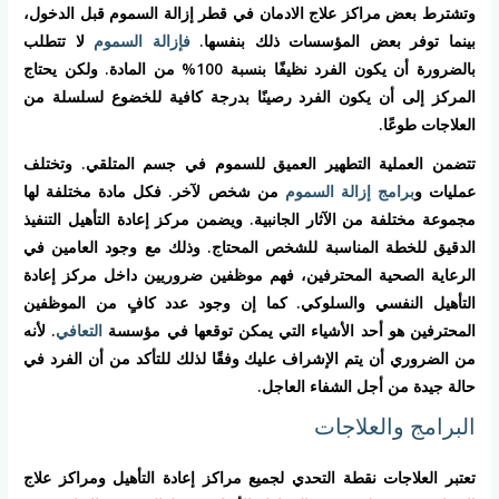
وتشترط بعض مراكز علاج الادمان في قطر إزالة السموم قبل الدخول،
بينما توفر بعض المؤسسات ذلك بنفسها.
فإزالة السموم
لا تتطلب
بالضرورة أن يكون الفرد نظيفًا بنسبة 100% من المادة. ولكن يحتاج
المركز إلى أن يكون الفرد رصينًا بدرجة كافية للخضوع لسلسلة من
العلاجات طوعًا.
تتضمن العملية التطهير العميق للسموم في جسم المتلقي. وتختلف
عمليات و
برامج إزالة السموم
من شخص لآخر. فكل مادة مختلفة لها
مجموعة مختلفة من الآثار الجانبية. ويضمن مركز إعادة التأهيل التنفيذ
الدقيق للخطة المناسبة للشخص المحتاج. وذلك مع وجود العامين في
الرعاية الصحية المحترفين، فهم موظفين ضروريين داخل مركز إعادة
التأهيل النفسي والسلوكي. كما إن وجود عدد كافٍ من الموظفين
المحترفين هو أحد الأشياء التي يمكن توقعها في مؤسسة
التعافي
. لأنه
من الضروري أن يتم الإشراف عليك وفقًا لذلك للتأكد من أن الفرد في
حالة جيدة من أجل الشفاء العاجل.
البرامج والعلاجات
تعتبر العلاجات نقطة التحدي لجميع مراكز إعادة التأهيل ومراكز علاج