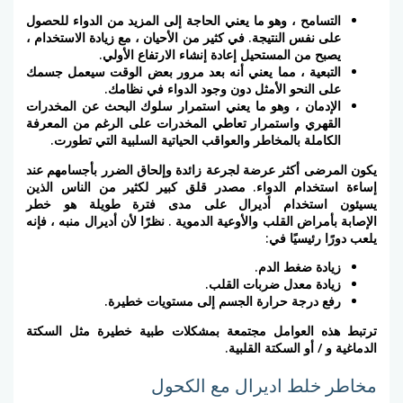
التسامح
، وهو ما يعني الحاجة إلى المزيد من الدواء للحصول
على نفس النتيجة. في كثير من الأحيان ، مع زيادة الاستخدام ،
يصبح من المستحيل إعادة إنشاء الارتفاع الأولي.
التبعية
، مما يعني أنه بعد مرور بعض الوقت سيعمل جسمك
على النحو الأمثل دون وجود الدواء في نظامك.
الإدمان
، وهو ما يعني استمرار سلوك البحث عن المخدرات
القهري واستمرار تعاطي المخدرات على الرغم من المعرفة
الكاملة بالمخاطر والعواقب الحياتية السلبية التي تطورت.
يكون المرضى أكثر عرضة لجرعة زائدة وإلحاق الضرر بأجسامهم عند
إساءة استخدام الدواء. مصدر قلق كبير لكثير من الناس الذين
يسيئون استخدام أديرال على مدى فترة طويلة هو خطر
الإصابة
بأمراض القلب والأوعية الدموية
. نظرًا لأن أديرال منبه ، فإنه
يلعب دورًا رئيسيًا في:
زيادة ضغط الدم.
زيادة معدل ضربات القلب.
رفع درجة حرارة الجسم إلى مستويات خطيرة.
ترتبط هذه العوامل مجتمعة بمشكلات طبية خطيرة مثل السكتة
الدماغية و / أو السكتة القلبية.
مخاطر خلط اديرال مع الكحول