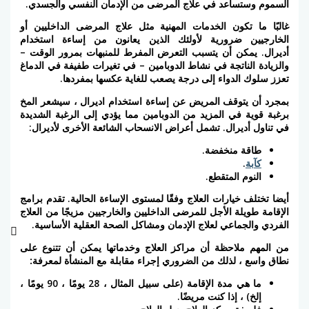
السموم وستساعد في علاج المرضى من الإدمان النفسي والجسدي.
غالبًا ما تكون الخدمات المهنية مثل علاج المرضى الداخليين أو
الخارجيين ضرورية لأولئك الذين يعانون من إساءة استخدام
أديرال. يمكن أن يتسبب التعرض المفرط للمنبهات بمرور الوقت –
والزيادة الناتجة في نشاط الدوبامين – في تغيرات طفيفة في الدماغ
تعزز سلوك الدواء إلى درجة يصعب للغاية عكسها بمفردها.
بمجرد أن يتوقف المريض عن إساءة استخدام اديرال ، سيشعر المخ
برغبة قوية في المزيد من الدوبامين مما يؤدي إلى الرغبة الشديدة
في تناول أديرال. تشمل
أعراض الانسحاب
الشائعة الأخرى لأديرال:
طاقة منخفضة.
كآبة
.
النوم المتقطع.
أيضا تختلف خيارات العلاج وفقًا لمستوى الإساءة الحالية. تقدم برامج
الإقامة طويلة الأجل للمرضى الداخليين والخارجيين مزيجًا من العلاج
الفردي والجماعي لعلاج الإدمان ومشاكل الصحة العقلية الأساسية.
من المهم ملاحظة أن مراكز العلاج وخدماتها يمكن أن تتنوع على
نطاق واسع ، لذلك من الضروري
إجراء مقابلة مع المنشأة لمعرفة:
ما هي مدة الإقامة (على سبيل المثال ، 28 يومًا ، 90 يومًا ،
إلخ) ، إذا كنت مريضًا.