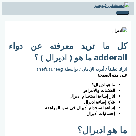
تخطي
Post
اكتب
اسم*
Email*
الموقع
القائمة
ا
إلى
هنا...
navigation
الرئيسية
ل
المحتوى
ب
ح
ث
كل ما تريد معرفته عن دواء
ع
ن
adderall ما هو ( اديرال ) ؟
:
اترك تعليقاً
/
أدويه الإدمان
/ بواسطة
thefutureeg
على هذه الصفحة
ما هو اديرال؟
العلامات والأعراض
آثار إساءة استخدام اديرال
علاج إساءة اديرال
إساءة استخدام أديرال في سن المراهقة
إحصائيات أديرال
ما هو اديرال؟