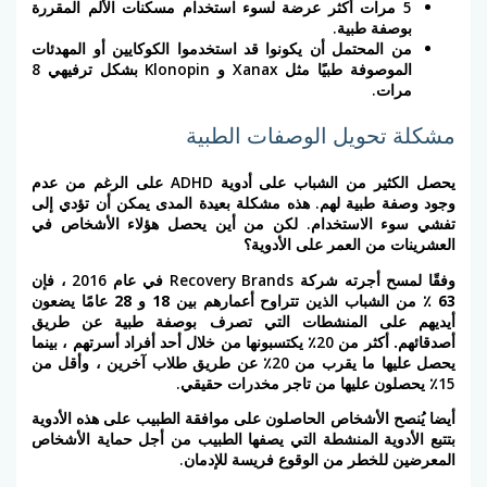
5 مرات أكثر عرضة لسوء استخدام مسكنات الألم المقررة
بوصفة طبية.
من المحتمل أن يكونوا قد استخدموا الكوكايين أو المهدئات
الموصوفة طبيًا مثل Xanax و Klonopin بشكل ترفيهي 8
مرات.
مشكلة تحويل الوصفات الطبية
يحصل الكثير من الشباب على أدوية ADHD على الرغم من عدم
وجود وصفة طبية لهم. هذه مشكلة بعيدة المدى يمكن أن تؤدي إلى
تفشي سوء الاستخدام. لكن من أين يحصل هؤلاء الأشخاص في
العشرينات من العمر على الأدوية؟
وفقًا لمسح أجرته شركة Recovery Brands في عام 2016 ،
فإن
63 ٪ من الشباب الذين تتراوح أعمارهم بين 18 و 28 عامًا يضعون
أيديهم على المنشطات التي تصرف بوصفة طبية عن طريق
أصدقائهم.
أكثر من 20٪ يكتسبونها من خلال أحد أفراد أسرتهم ، بينما
يحصل عليها ما يقرب من 20٪ عن طريق طلاب آخرين ، وأقل من
15٪ يحصلون عليها من تاجر مخدرات حقيقي.
أيضا يُنصح الأشخاص الحاصلون على موافقة الطبيب على هذه الأدوية
بتتبع الأدوية المنشطة التي يصفها الطبيب من أجل حماية الأشخاص
المعرضين للخطر من الوقوع فريسة للإدمان.