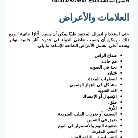
الأسبوع لمناقشة العلاج.
00201029275503
العلامات والأعراض
حتى استخدام اديرال المعتمد طبيًا يمكن أن يسبب آثارًا جانبية ؛ ومع
ذلك ، يمكن أن يتسبب تعاطي الدواء في حدوث آثار جانبية بتواتر
وشدة أعلى. تشمل الأعراض الشائعة للإساءة ما يلي:
صداع الراس.
فم جاف.
بحة في الصوت.
غثيان.
اضطراب المعدة.
مشاكل في الجهاز الهضمي.
قلة الشهية.
الإسهال أو الإمساك.
قلق.
الأرق.
القصف أو ضربات القلب السريعة.
ضيق في التنفس.
صعوبة النوم والاستمرار في النوم.
التعب المفرط.
التغييرات في الدافع الجنسي.