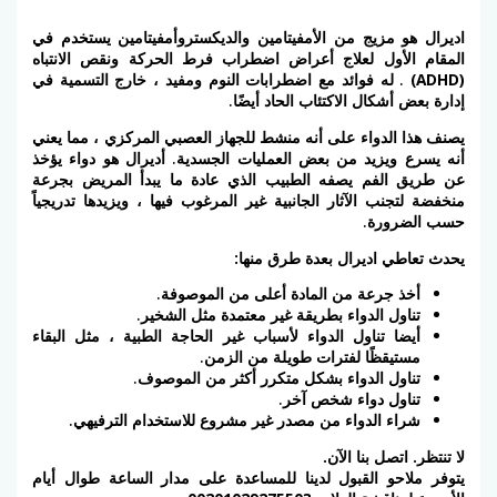
اديرال هو مزيج من
الأمفيتامين والديكستروأمفيتامين
يستخدم في
المقام الأول لعلاج أعراض
اضطراب فرط الحركة ونقص الانتباه
(ADHD)
. له فوائد مع اضطرابات النوم ومفيد ، خارج التسمية في
إدارة بعض أشكال الاكتئاب الحاد أيضًا.
يصنف هذا الدواء على أنه
منشط
للجهاز العصبي المركزي
، مما يعني
أنه يسرع ويزيد من بعض العمليات الجسدية. أديرال هو دواء يؤخذ
عن طريق الفم يصفه الطبيب الذي عادة ما يبدأ المريض بجرعة
منخفضة لتجنب الآثار الجانبية غير المرغوب فيها ، ويزيدها تدريجياً
حسب الضرورة.
يحدث تعاطي اديرال بعدة طرق منها:
أخذ جرعة من المادة أعلى من الموصوفة.
تناول الدواء بطريقة غير معتمدة مثل الشخير.
أيضا تناول الدواء لأسباب غير الحاجة الطبية ، مثل البقاء
مستيقظًا لفترات طويلة من الزمن.
تناول الدواء بشكل متكرر أكثر من الموصوف.
تناول دواء شخص آخر.
شراء الدواء من مصدر غير مشروع للاستخدام الترفيهي.
لا تنتظر. اتصل بنا الآن.
يتوفر ملاحو القبول لدينا للمساعدة على مدار الساعة طوال أيام