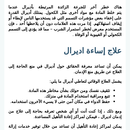
هناك خطر آخر للجرعة الزائدة المرتبطة بأديرال عندما
يتم خلط المادة مع مواد أخرى مثل الكحول. يمتلك أديرال
القدرة
على إخفاء بعض مؤشرات التسمم
التي قد يستخدمها الناس لإبطاء أو
إيقاف استهلاكهم. إذا مرت هذه العلامات دون أن يلاحظها أحد ، فإن
المستخدم معرض لخطر استمرار الشرب – مما قد يؤدي إلى
التسمم
الكحولي أو الغيبوبة أو الوفاة
.
علاج إساءة اديرال
يمكن أن تساعد معرفة الحقائق حول أديرال في منع الحاجة إلى
العلاج عن طريق منع الإدمان.
يشمل
العلاج الوقائي
لتعاطي أديرال ما يلي:
تثقيف نفسك ومن حولك بشأن مخاطر هذه المادة.
تتبع ومراقبة استخدام المادة في منزلك.
حفظ الدواء في مكان آمن حتى لا يسيء الآخرون استخدامه.
ومع ذلك ، إذا كنت أنت أو أي شخص تعرفه بحاجة إلى علاج من
إدمان اديرال ، فيمكن لمراكز إعادة التأهيل المساعدة.
يمكن
لمراكز إعادة التأهيل
أن تساعد من خلال توفير خدمات إزالة