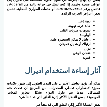
عواقب صحية وخيمة. إذا كنت تشك في جرعة زائدة من Adderall ،
فاتصل برقم 00201029275503 أو خدمات الطوارئ المحلية. تشمل
بعض أعراض الجرعة الزائدة:
نوبة ذعر.
حالة فرط تهوية.
تشوهات ضربات القلب.
الهلوسة.
رعاش لا يمكن السيطرة عليه.
ارتباك أو هذيان عميقان.
دوار.
فقدان الوعي.
غيبوبة.
آثار إساءة استخدام اديرال
يمكن أن يؤدي تعاطي الأديرال على المدى الطويل إلى ظهور علامات
مميزة لاضطراب تعاطي المخدرات. من المرجح أن تحدث هذه
المشاكل عندما يتم تناول الدواء بشكل يتجاوز المعايير
الموصوفة. بعض القضايا الأكثر إثارة للقلق التي قد تنشأ هي:
بعض القضايا الأكثر إثارة للقلق التي قد تنشأ هي: