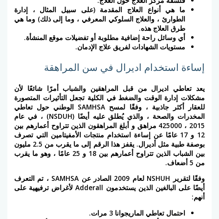
فلسفة مركز العلاج حول العلاج.
ما هي أنواع العلاج المقدمة (على سبيل المثال ، إدارة
الطوارئ ، والعلاج السلوكي المعرفي ، وما إلى ذلك) وما هي
طرق العلاج هذه.
أي وسائل راحة إضافية مطلوبة أو تفضيلات موقع المنشأة.
مستويات الشهادات لفريق علاج الإدمان.
إساءة استخدام اديرال في سن المراهقة
يعد تعاطي اديرال من قبل المراهقين والشباب أمرًا شائعًا لأن
مشكلات إدارة الوقت والضغط في الكلية تجعل التأثيرات المتصورة
للعقار أكثر جاذبية ، وفقًا لمسح SAMHSA الوطني حول تعاطي
المخدرات والصحة ، والذي يُطلق عليه أيضًا (NSDUH) ، في عام
2015 ، 425000 مراهق و أبلغ المراهقون الذين تتراوح أعمارهم بين
12 و 17 عامًا عن إساءة استخدام منتجات الأمفيتامين التي تصرف
بوصفة طبية مثل أديرال. يقفز هذا الرقم إلى ما يقرب من 2.5 مليون
بين الشباب الذين تتراوح أعمارهم بين 18 و 25 عامًا ، وهو ما يقرب
من 5 أضعاف.
وفقًا لتقرير NSHUH لعام 2009 الصادر عن SAMHSA ، تم التعرف
أيضًا على البالغين الذين يستخدمون Adderall لأغراض ترفيهية على
أنهم:
احتمال تعاطي الماريجوانا 3 مرات.