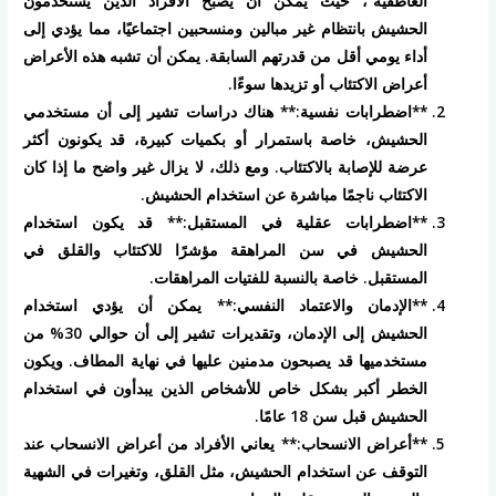
العاطفية”، حيث يمكن أن يصبح الأفراد الذين يستخدمون
الحشيش بانتظام غير مبالين ومنسحبين اجتماعيًا، مما يؤدي إلى
أداء يومي أقل من قدرتهم السابقة. يمكن أن تشبه هذه الأعراض
أعراض الاكتئاب أو تزيدها سوءًا.
**اضطرابات نفسية:** هناك دراسات تشير إلى أن مستخدمي
الحشيش، خاصة باستمرار أو بكميات كبيرة، قد يكونون أكثر
عرضة للإصابة بالاكتئاب. ومع ذلك، لا يزال غير واضح ما إذا كان
الاكتئاب ناجمًا مباشرة عن استخدام الحشيش.
**اضطرابات عقلية في المستقبل:** قد يكون استخدام
الحشيش في سن المراهقة مؤشرًا للاكتئاب والقلق في
المستقبل. خاصة بالنسبة للفتيات المراهقات.
**الإدمان والاعتماد النفسي:** يمكن أن يؤدي استخدام
الحشيش إلى الإدمان، وتقديرات تشير إلى أن حوالي 30% من
مستخدميها قد يصبحون مدمنين عليها في نهاية المطاف. ويكون
الخطر أكبر بشكل خاص للأشخاص الذين يبدأون في استخدام
الحشيش قبل سن 18 عامًا.
**أعراض الانسحاب:** يعاني الأفراد من أعراض الانسحاب عند
التوقف عن استخدام الحشيش، مثل القلق، وتغيرات في الشهية