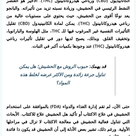
الكانابيديول (CBD) ورباعي هيدروكانابينول (THC). الأخير هو العنصر
النشط الرئيسي في الحشيش، وزيادة نسبته تزيد من تأثيراته. والبانجو
يعد نوعًا أقوى من الحشيش، حيث يحتوي على مستويات عالية من
رباعي هيدروكانابينول (THC). يمكن لمادة الكانبينيدول (CBD) تقليل
التأثيرات النفسية غير المرغوب فيها للـ THC، مثل الهلوسة والبارانويا،
وتخفيف القلق. وبذلك، يصبح لديها دور في تقليل تأثيرات رباعي
هيدروكانابينول (THC) عند وجودها بكميات أكبر في النبات.
قد يهمك:
حبوب الروش مع الحشيش؛ هل يمكن
تناول جرعة زائدة ومن الاكثر عرضه لخلط هذه
المواد؟
حتى الآن، لم تقم إدارة الغذاء والدواء (FDA) بالموافقة على استخدام
الحشيش في علاج الاكتئاب أو تأكيد هل الحشيش علاج للاكتئاب. الأبحاث
التي تتناول فعالية الحشيش في معالجة الاكتئاب لا تزال في مراحلها
الأولية. ورغم ذلك، تشير بعض الأدلة إلى أن الحشيش قد يكون ذا فائدة