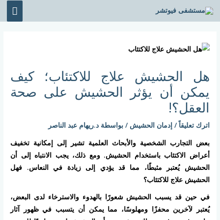
خطي
القائ
لى
الرئي
لمحتوى
Post
navigation
هل الحشيش علاج للاكتئاب؛ كيف
يمكن أن يؤثر الحشيش على صحة
العقل؟!
اترك تعليقاً
/
إدمان الحشيش
/ بواسطة
د.ريهام عبد الناصر
بعض التجارب الشخصية والأبحاث العلمية تشير إلى إمكانية تخفيف
أعراض الاكتئاب باستخدام الحشيش. ومع ذلك، يجب الانتباه إلى أن
الحشيش يُعتبر مثبطًا، مما قد يؤدي إلى زيادة في النعاس. فهل
الحشيش علاج للاكتئاب؟
في حين قد يسبب الحشيش شعورًا بالهدوء والاسترخاء لدى البعض،
يُعتبر لآخرين محفزًا ومهلوسًا، مما يمكن أن يتسبب في ظهور آثار