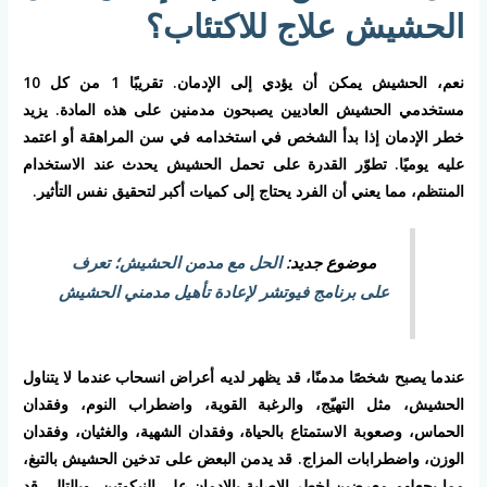
الحشيش علاج للاكتئاب؟
نعم، الحشيش يمكن أن يؤدي إلى الإدمان. تقريبًا 1 من كل 10
مستخدمي الحشيش العاديين يصبحون مدمنين على هذه المادة. يزيد
خطر الإدمان إذا بدأ الشخص في استخدامه في سن المراهقة أو اعتمد
عليه يوميًا. تطوّر القدرة على تحمل الحشيش يحدث عند الاستخدام
المنتظم، مما يعني أن الفرد يحتاج إلى كميات أكبر لتحقيق نفس التأثير.
موضوع جديد:
الحل مع مدمن الحشيش؛ تعرف
على برنامج فيوتشر لإعادة تأهيل مدمني الحشيش
عندما يصبح شخصًا مدمنًا، قد يظهر لديه أعراض انسحاب عندما لا يتناول
الحشيش، مثل التهيّج، والرغبة القوية، واضطراب النوم، وفقدان
الحماس، وصعوبة الاستمتاع بالحياة، وفقدان الشهية، والغثيان، وفقدان
الوزن، واضطرابات المزاج. قد يدمن البعض على تدخين الحشيش بالتبغ،
مما يجعلهم معرضين لخطر الإصابة بالإدمان على النيكوتين، وبالتالي قد