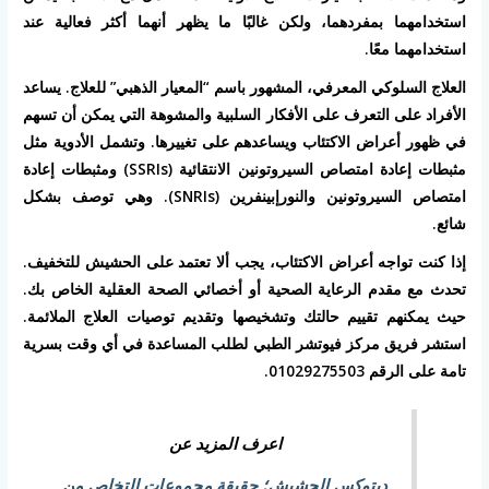
استخدامهما بمفردهما، ولكن غالبًا ما يظهر أنهما أكثر فعالية عند
استخدامهما معًا.
العلاج السلوكي المعرفي، المشهور باسم “المعيار الذهبي” للعلاج. يساعد
الأفراد على التعرف على الأفكار السلبية والمشوهة التي يمكن أن تسهم
في ظهور أعراض الاكتئاب ويساعدهم على تغييرها. وتشمل الأدوية مثل
مثبطات إعادة امتصاص السيروتونين الانتقائية (SSRIs) ومثبطات إعادة
امتصاص السيروتونين والنورإبينفرين (SNRIs). وهي توصف بشكل
شائع.
إذا كنت تواجه أعراض الاكتئاب، يجب ألا تعتمد على الحشيش للتخفيف.
تحدث مع مقدم الرعاية الصحية أو أخصائي الصحة العقلية الخاص بك.
حيث يمكنهم تقييم حالتك وتشخيصها وتقديم توصيات العلاج الملائمة.
استشر فريق مركز فيوتشر الطبي لطلب المساعدة في أي وقت بسرية
تامة على الرقم 01029275503.
اعرف المزيد عن
ديتوكس الحشيش؛ حقيقة مجموعات التخلص من