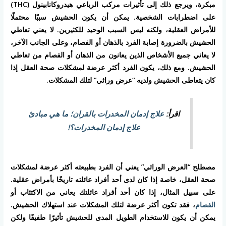
مبكرة، ويرجع ذلك إلى تأثيرات مركب الرباعي هيدروكانابينول (THC)
على اضطرابات الشخصية. يمكن أن يكون الحشيش سببًا محتملًا
للأمراض العقلية، ولكنه ليس السبب الوحيد للكثيرين. لا يعني تعاطي
الحشيش بالضرورة إصابة الفرد بالذهان أو الفصام، وعلى الجانب الآخر،
لا يعاني جميع الأشخاص الذين يعانون من الذهان أو الفصام من تعاطي
الحشيش. ومع ذلك، يكون الفرد أكثر عرضة لمشكلات صحة العقل إذا
كان يتعاطى الحشيش ولديه “عرض وراثي” لتلك المشكلات.
اقرأ:
علاج إدمان المخدرات بالقران؛ ما هي مبادئ
علاج إدمان المخدرات؟!
مصطلح “العرض الوراثي” يعني أن الفرد بطبيعته أكثر عرضة لمشكلات
صحة العقل، خاصة إذا كان لدى أحد أفراد عائلته تاريخًا بأمراض عقلية.
على سبيل المثال، إذا كان أحد أفراد عائلتك يعاني من الاكتئاب أو
الفصام
، فقد تكون أكثر عرضة لتلك المشكلات عند استهلاك الحشيش.
يمكن أن يكون للاستخدام الطويل المدى للحشيش تأثيرًا طفيفًا ولكن