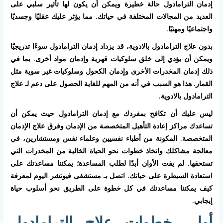
إدمان الترامادول حالة خطيرة ويمكن أن يكون لها تأثير سلبي على
العديد من المجالات المختلفة في حياتك. مما يؤثر عليك عقليًا وجسديًا
واجتماعيًا ومهنيًا.
بدون علاج الترامادول بالادوية، قد يزداد إدمان الترامادول سوءًا تدريجيًا
ويمكن أن يؤدي إلى خلق سلوكيات قهرية وإدمان مواد أخرى. بما في
ذلك إدمان المخدرات الأخرى وإدمان الكحول وسلوكيات غير سوية مثل
القمار. هذا هو السبب في أنه من المهم للغاية الحصول على دعم لـ علاج
الترامادول بالادوية.
ليس عليك أن تكافح بمفردك مع إدمان الترامادول حيث يمكن أن
تساعدك مراكز إعادة التأهيل المتخصصة من الإدمان وفرق علاج الإدمان
المتخصصة. المكونة من أطباء نفسيين وعلماء نفس ومستشارين، في
معالجة مشاكلك واتخاذ خطوات نحو الحياة الخالية من المخدرات التي
تستحقها. لم يفت الأوان أبدًا لطلب المساعدة؛ يمكننا مساعدتك على
استعادة السيطرة على حياتك. اتصل بـ مستشفى فيوتشر اليوم لمعرفة
كيف يمكننا مساعدتك في كل خطوة على الطريق نحو أسلوب حياة
إيجابي.
أولى خطوات علاج الترامادول