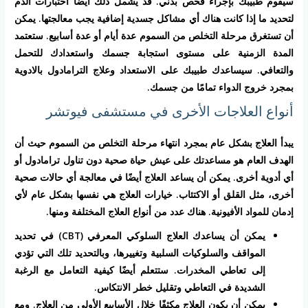
سيقوم طبيبك بإجراء فحص بدني. قد يشمل ذلك أيضًا اختبارات الدم
لتحديد ما إذا كانت هناك أي مشاكل جسدية إضافية يجب معالجتها. يمكن
أن تستغرق مرحلة التخلص من السموم عدة أيام أو عدة أسابيع. ستعتمد
المدة الزمنية على مستوى استجابة جسمك واستعدادك للتحمل
والتعافي. سيساعدك طبيبك على الاستعداد وعلاج الترامادول بالادوية
بمجرد خروج الدواء تمامًا من جسمك.
أنواع العلاجات الأخرى في مستشفى فيوتشر
يبدأ العلاج بشكل عام بمجرد انتهاء مرحلة التخلص من السموم حيث أن
الهدف العام هو مساعدتك على عيش حياة صحية دون تناول ترامادول أو
أي أدوية أخرى. يمكن أن يساعد العلاج أيضًا في معالجة أي حالات صحية
أخرى، مثل القلق أو الاكتئاب. خيارات العلاج هي نفسها بشكل عام لأي
إدمان للمواد الأفيونية. هناك عدد من أنواع العلاج المختلفة ومنها.
يمكن أن يساعدك العلاج السلوكي المعرفي (CBT) في تحديد
المواقف والسلوكيات السلبية وتغييرها، وبالتحديد تلك التي تؤدي
إلى تعاطي المخدرات. ستتعلم أيضًا كيفية التعامل مع الرغبة
الشديدة في التعاطي وتقليل خطر الانتكاس.
يمكن أن يكون العلاج مكثفًا خلال الأسابيع الأولى من العلاج. ومع