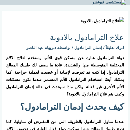
خطي
لى
Post
لمحتوى
navigation
علاج الترامادول بالادوية
اترك تعليقاً
/
إدمان الترامادول
/ بواسطة
د.ريهام عبد الناصر
دواء الترامادول عبارة عن مسكن قوي للألم، يستخدم لعلاج الآلام
المختلفة المتوسطة منها والشديدة. عادة ما يصف لك طبيبك المعالج
الترامادول إذا كنت قد تعرضت لإصابة أو خضعت لعملية جراحية. كما
يمكنك أيضًا استخدام الترامادول للألم المستمر عندما تكون مسكنات
الألم الأخرى غير فعالة. ولكن ماذا سيحدث في حالة إدمان الترامادول
وكيف يتم علاج الترامادول بالادوية؟
كيف يحدث إدمان الترامادول؟
عندما تتناول الترامادول بالطريقة التي من المفترض أن تتناولها، كما
نصح طبيبك المعالج حينها سيكون دواء فعال للغاية في تخفيف الآلام