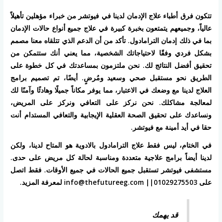
تتكون فرق أطباء علاج الإدمان لدينا في فيوتشر من خبراء مؤهلين تأهيلاً
عالياً، وجميعهم يتمتعون بخبرة كبيرة في علاج جميع أنواع حالات الإدمان
بما في ذلك إدمان الترامادول. تأكد من أن الدعم الذي تتلقاه معنا مصمم
بشكل فردي وفقًا لاحتياجاتك الشخصية، مما يعني أنك ستتمكن من
تحقيق أفضل النتائج لك. نحن ملتزمون بمساعدتك في كل خطوة على
الطريق نحو مستقبل صحي وسعيد ومُرضٍ. أيضًا، تم تصميم برامج
العلاج لدينا مع وضعك في الاعتبار، مما يوفر مكاناً جميلًا وهادئًا وآمنًا لك
لمعالجة مشاكلك. نحن نركز على التعافي ونركز على المريض،
ونساعدك على تحقيق الصحة العقلية الإيجابية والتعافي المستدام أنت
حقا في أيد أمينة مع فيوتشر.
في الختام، ليس فقط علاج الترامادول بالادوية هو المتاح لدينا، ولكن
لدينا أيضاً برامج علاجية متعددة ومناسبة لحالة كل مريض على حدى.
مستشفى فيوتشر تستقبل جميع الحالات في جميع الأوقات. فقط اتصل
على info@thefutureeg.com ||01029275503 لمعرفة المزيد.
قد يهمك