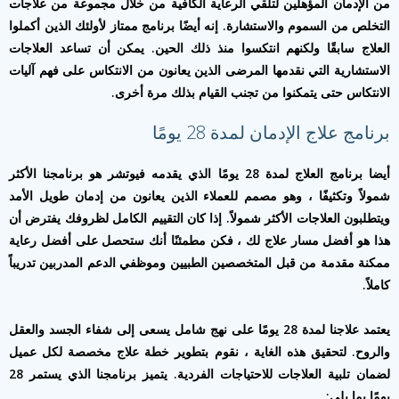
من الإدمان المؤهلين لتلقي الرعاية الكافية من خلال مجموعة من علاجات
التخلص من السموم والاستشارة. إنه أيضًا برنامج ممتاز لأولئك الذين أكملوا
العلاج سابقًا ولكنهم انتكسوا منذ ذلك الحين. يمكن أن تساعد العلاجات
الاستشارية التي نقدمها المرضى الذين يعانون من الانتكاس على فهم آليات
الانتكاس حتى يتمكنوا من تجنب القيام بذلك مرة أخرى.
برنامج علاج الإدمان لمدة 28 يومًا
أيضا برنامج العلاج لمدة 28 يومًا الذي يقدمه فيوتشر هو برنامجنا الأكثر
شمولاً وتكثيفًا ، وهو مصمم للعملاء الذين يعانون من إدمان طويل الأمد
ويتطلبون العلاجات الأكثر شمولاً. إذا كان التقييم الكامل لظروفك يفترض أن
هذا هو أفضل مسار علاج لك ، فكن مطمئنًا أنك ستحصل على أفضل رعاية
ممكنة مقدمة من قبل المتخصصين الطبيين وموظفي الدعم المدربين تدريباً
كاملاً.
يعتمد علاجنا لمدة 28 يومًا على نهج شامل يسعى إلى شفاء الجسد والعقل
والروح. لتحقيق هذه الغاية ، نقوم بتطوير خطة علاج مخصصة لكل عميل
لضمان تلبية العلاجات للاحتياجات الفردية. يتميز برنامجنا الذي يستمر 28
يومًا بما يلي: