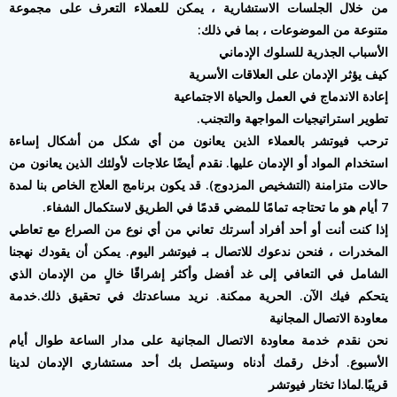
من خلال الجلسات الاستشارية ، يمكن للعملاء التعرف على مجموعة
متنوعة من الموضوعات ، بما في ذلك:
الأسباب الجذرية للسلوك الإدماني
كيف يؤثر الإدمان على العلاقات الأسرية
إعادة الاندماج في العمل والحياة الاجتماعية
تطوير استراتيجيات المواجهة والتجنب.
ترحب فيوتشر بالعملاء الذين يعانون من أي شكل من أشكال إساءة
استخدام المواد أو الإدمان عليها. نقدم أيضًا علاجات لأولئك الذين يعانون من
حالات متزامنة (التشخيص المزدوج). قد يكون برنامج العلاج الخاص بنا لمدة
7 أيام هو ما تحتاجه تمامًا للمضي قدمًا في الطريق لاستكمال الشفاء.
إذا كنت أنت أو أحد أفراد أسرتك تعاني من أي نوع من الصراع مع تعاطي
المخدرات ، فنحن ندعوك للاتصال بـ فيوتشر اليوم. يمكن أن يقودك نهجنا
الشامل في التعافي إلى غد أفضل وأكثر إشراقًا خالٍ من الإدمان الذي
يتحكم فيك الآن. الحرية ممكنة. نريد مساعدتك في تحقيق ذلك.خدمة
معاودة الاتصال المجانية
نحن نقدم خدمة معاودة الاتصال المجانية على مدار الساعة طوال أيام
الأسبوع. أدخل رقمك أدناه وسيتصل بك أحد مستشاري الإدمان لدينا
قريبًا.لماذا تختار فيوتشر