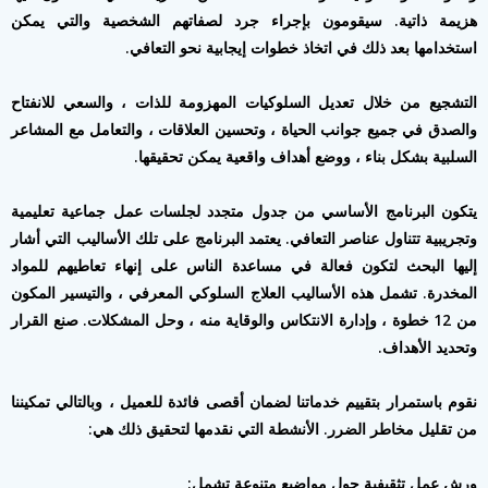
هزيمة ذاتية. سيقومون بإجراء جرد لصفاتهم الشخصية والتي يمكن
استخدامها بعد ذلك في اتخاذ خطوات إيجابية نحو التعافي.
التشجيع من خلال تعديل السلوكيات المهزومة للذات ، والسعي للانفتاح
والصدق في جميع جوانب الحياة ، وتحسين العلاقات ، والتعامل مع المشاعر
السلبية بشكل بناء ، ووضع أهداف واقعية يمكن تحقيقها.
يتكون البرنامج الأساسي من جدول متجدد لجلسات عمل جماعية تعليمية
وتجريبية تتناول عناصر التعافي. يعتمد البرنامج على تلك الأساليب التي أشار
إليها البحث لتكون فعالة في مساعدة الناس على إنهاء تعاطيهم للمواد
المخدرة. تشمل هذه الأساليب العلاج السلوكي المعرفي ، والتيسير المكون
من 12 خطوة ، وإدارة الانتكاس والوقاية منه ، وحل المشكلات. صنع القرار
وتحديد الأهداف.
نقوم باستمرار بتقييم خدماتنا لضمان أقصى فائدة للعميل ، وبالتالي تمكيننا
من تقليل مخاطر الضرر. الأنشطة التي نقدمها لتحقيق ذلك هي:
ورش عمل تثقيفية حول مواضيع متنوعة تشمل: