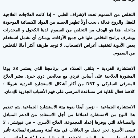
التخلص من السموم تحت الإشراف الطبي – إذا كانت العلاجات العلاجية
للعقل والروح فعالة ، يجب أولاً تطهير الجسم من المواد الكيميائية الموجودة
بداخله. هذا هو الهدف من التخلص من السموم. لدينا الكحول و المخدرات
ويشرف برامج التخلص طبيا في جميع الأوقات، ويمكن أن تشمل استخدام
بعض الأدوية لتخفيف أعراض الانسحاب. لا توجد طريقة أكثر أمانًا للتخلص
من السموم.
الاستشارة الفردية – يتلقى العملاء في برنامجنا الذي يستمر 28 يومًا
المشورة العلاجية على أساس فردي مع معالجين ذوي خبرة. يعتبر العلاج
المعرفي السلوكي و DBT من أكثر أشكال الاستشارة الفردية شيوعًا ؛
كلاهما فعال للغاية في مساعدة المرضى على فهم الأسباب الجذرية للإدمان.
الاستشارة الجماعية – نؤمن أيضًا بقوة بيئة الاستشارة الجماعية. يتم تقديم
هذا النوع من الاستشارة لعملائنا من أجل الاستفادة من الدعم المتبادل
والمساءلة التي يوفرها إعداد المجموعة. العلاج الأسري – في فيوتشر ، لا
تنسى الأسرة. نحن نعمل مع العائلات في بيئة آمنة ومستقرة لمعالجة تأثير
الإدمان عليهم ، وفي النهاية ، لإعدادهم للمستقبل عندما يُخرج أحبائهم من