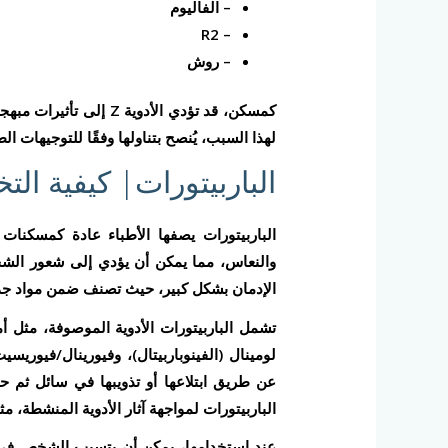
– الفاليوم
– R2
– روش
كمسكن، قد تؤدي الأدوية 
لهذا السبب، يُنصح بتناولها وفقًا للتوجيهات الط
الباربيتورات| كيفية ال
الباربيتورات يصفها الأطباء عادة كمسكنات ق
والنعاس، مما يمكن أن يؤدي إلى شعور الشخص
الإدمان بشكل كبير، حيث تصنف ضمن مواد جدول DEA II وIII و4، وتتمتع بقوة كبيرة للا
تشمل الباربيتورات الأدوية الموصوفة، مثل أميت
لومينال (الفينوباربيتال)، وفيورينال/فيوريس
عن طريق ابتلاعها أو تذويبها في سائل ثم ح
الباربيتورات لمواجهة آثار الأدوية المنشطة، مثل
عند استخدامها، يمكن أن يتسبب الشخص في ت