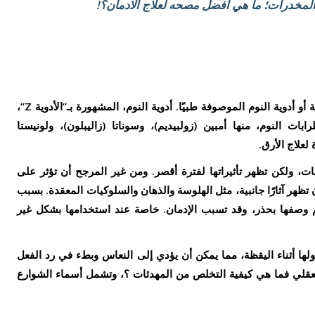
لمخدرات؛ ما هي افضل مصحه لعلاج الادمان؟!
هناك نوع آخر من المهدئات هو الأدوية المنومة أو أدوية النوم الموصوفة طبيًا. أدوية النوم، المشهورة بـ”الأدوية Z”،
بات النوم، منها أمبين (زولبيديم)، وسوناتا (زاليبلون)، ولونيستا
لعلاج الأرق.
بنزوديازيبينات، ولكن تظهر تأثيراتها لفترة أقصر. ومن غير المرجح أن تؤثر على
ظهر آثارًا جانبية، مثل الهلوسة والذهان والسلوكيات المعقدة. بسبب
مل الأدوية Z تحذيرات ويتم وصفها بحذر، وقد تسبب الإدمان. خاصة عند استخدامها بشكل غير
ية Z محتملًا إذا تم تناولها أثناء اليقظة، مما يمكن أن يؤدي إلى النعاس وبطء في رد الفعل
قلي فما هي كيفية التخلص من المهدئات ؟، وتشمل أسماء الشوارع