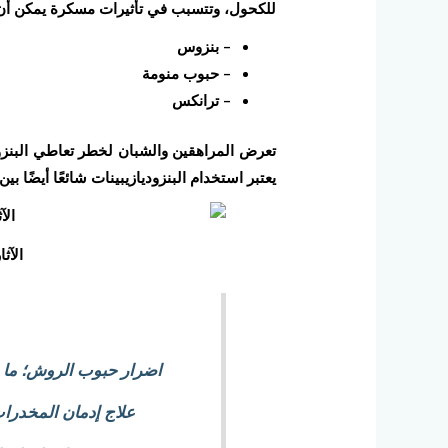
للكحول، وتتسبب في تأثيرات مسكرة يمكن أن ت
– بنزوس
– حبوب منومة
– ترانكس
تعرض المراهقين والشبان لخطر تعاطي البنزو
يعتبر استخدام البنزوديازيبينات شائعًا أيضًا بي
الآث
اضرار حبوب الروش؛ ما هي
علاج إدمان المخدرات