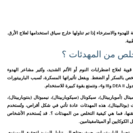
Z إلى تأثيرات مبهجة للهدوء والاسترخاء إذا تم تناولها خارج سياق استخدامها لعلاج الأرق.
بية.
تخلص من المهدئات ؟
وية لعلاج اضطرابات النوم أو الألم الشديد، وتُثير مشاعر الهدوء
 بالسكر أو الضغط. وبفعل تأثيراتها المسكرة، تُسبب الباربيتورات
ستخدام.
ال (أموباربيتال)، سيكونال (سيكوباربيتال)، نيمبوتال (بنتوباربيتال)،
يت (بوتالبيتال)، هذه المهدئات عادة تأتي في شكل أقراص، وتُستخدم
قنها، فما هي كيفية التخلص من المهدئات ؟. قد يُستخدم الأشخاص
 الكوكايين أو الميثامفيتامين.
حمل الباربيتورات، حيث يحتاج إلى تناول المزيد لتحقيق المستوى