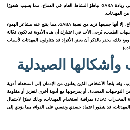
حمض جاما أمينوبوتيريك (GABA). يترتب على زيادة GABA تباطؤ النشاط العام في الدماغ، مما يسبب شعورًا
 من المهدئات.
رغم اختلاف وسائل تأثير المهدئات على الدماغ، إلا أنها جميعها تزيد من نسبة GABA. مما ينتج عنه مشاعر الهدوء
يهات الطبيب، يُرجى الأخذ في اعتبارك أن هذه الأدوية قد تكون فعّالة
مع ذلك، يجدر بالذكر أن بعض الأفراد قد يتناولون المهدئات لأسباب
دة).
 وأشكالها الصيدلية
، وقد يلجأ الأشخاص الذين يعانون من الإدمان إلى استخدام أدوية
التوجيهات المحددة، أو يمزجونها مع أدوية أخرى لتعزيز أو مقاومة
التأثيرات المسكرة للدواء. تقوم إدارة مكافحة المخدرات (DEA) بمراقبة استخدام المهدئات، وذلك نظرًا لاحتمال
 المهدئات، قد يتطور اعتماد جسدي ونفسي على الدواء، مما يؤدي إلى