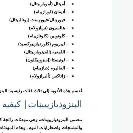
– أميتال (أموباربيتال)
– أتيفان (لورازيبام)
– فيورينال/فيوريست (بوتالبيتال)
– هالسيون (تريازولام)
– كلونوبين (كلونازيبام)
– ليبريوم (كلورديازيبوكسيد)
– اللمعية (الفينوباربيتال)
– لونيستا (إسزوبيكلون)
– الفاليوم (ديازيبام)
– زاناكس (ألبرازولام)
تُقسم هذه الأدوية إلى ثلاث فئات رئيسية: البنزوديازيبينات، وأدوية Z 
البنزوديازيبينات| كيفي
تتضمن البنزوديازيبينات، وهي مهدئات رائجة كا
والتشنجات واضطرابات النوم، وهذه المهدئات