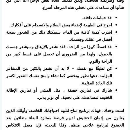
وقته وطريقته الخاصة، ولكن يمكنك اتخاذ بعض الإجراءات التي من
شأنها أن تساعدك على تخطي هذه المرحلة أسرع:
خذ حمامات دافئة.
اخرج في الطبيعة لإضفاء بعض السلام والانسجام على أفكارك.
اشرب كمية كافية من الماء، سيمكنك ذلك من الشعور بصحة
أفضل في عقلك وجسمك.
خذ قسطًا كبيرًا من الراحة، فقد تشعر بالإرهاق وسيشعر جسمك
بالخمول، ولهذا من الضروري أن تحصل على قسط كبير من
الراحة والنوم.
كن لطيفًا مع نفسك – لا بد أن تشعر بالكثير من المشاعر
المؤلمة، دعها تظهر وتختفي كما تشاء وامنح نفسك التقدير لكسر
تلك العادة المؤلمة.
شارك في تمارين خفيفة ، مثل المشي أو تمارين الإطالة
الخفيفة لمساعدتك على تخفيف أي توتر بدني.
لست وحدك، فهناك برنامج متاح لتلبية احتياجاتك الخاصة، وأولئك الذين
يعانون من إدمان الحشيش لديهم فرصة ممتازة للبقاء متعافين بعد
الخضوع لبرنامج علاجي منظم، وفقًا للبحث، فإن معدل الانتكاس