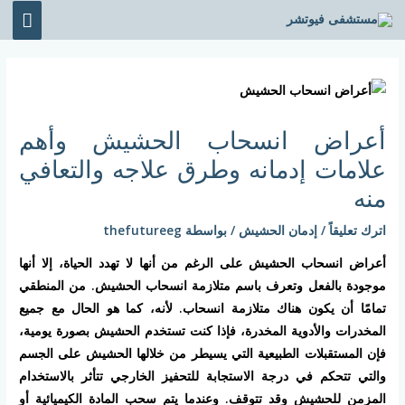
خطي
القائ
لى
الرئي
لمحتوى
Post
navigation
أعراض انسحاب الحشيش وأهم
علامات إدمانه وطرق علاجه والتعافي
منه
اترك تعليقاً
/
إدمان الحشيش
/ بواسطة
thefutureeg
أعراض انسحاب الحشيش على الرغم من أنها لا تهدد الحياة، إلا أنها
موجودة بالفعل وتعرف باسم متلازمة انسحاب الحشيش. من المنطقي
تمامًا أن يكون هناك متلازمة انسحاب. لأنه، كما هو الحال مع جميع
المخدرات والأدوية المخدرة، فإذا كنت تستخدم الحشيش بصورة يومية،
فإن المستقبلات الطبيعية التي يسيطر من خلالها الحشيش على الجسم
والتي تتحكم في درجة الاستجابة للتحفيز الخارجي تتأثر بالاستخدام
المزمن للحشيش وقد تتوقف. وعندما يتم سحب المادة الكيميائية أو