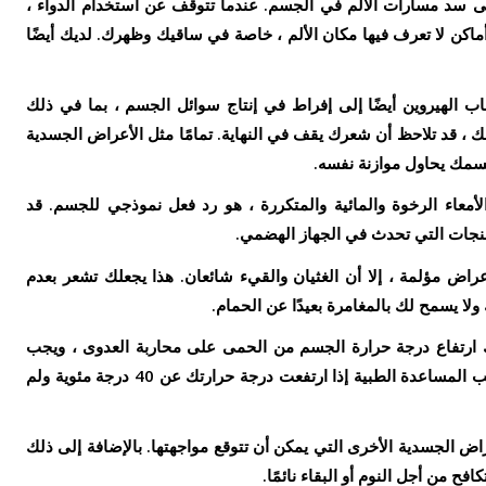
لهيروين على سد مسارات الألم في الجسم. عندما تتوقف عن استخدام الدواء ،
 أماكن لا تعرف فيها مكان الألم ، خاصة في ساقيك وظهرك. لديك أيضًا
ب الهيروين أيضًا إلى إفراط في إنتاج سوائل الجسم ، بما في ذلك
لك ، قد تلاحظ أن شعرك يقف في النهاية. تمامًا مثل الأعراض الجسدية
جسمك يحاول موازنة نفسه.
أمعاء الرخوة والمائية والمتكررة ، هو رد فعل نموذجي للجسم. قد
تشنجات التي تحدث في الجهاز الهضمي.
اض مؤلمة ، إلا أن الغثيان والقيء شائعان. هذا يجعلك تشعر بعدم
لا يسمح لك بالمغامرة بعيدًا عن الحمام.
ك ارتفاع درجة حرارة الجسم من الحمى على محاربة العدوى ، ويجب
اتخاذ خطوات للسيطرة عليها. يجب عليك طلب المساعدة الطبية إذا ارتفعت درجة حرارتك عن 40 درجة مئوية ولم
اض الجسدية الأخرى التي يمكن أن تتوقع مواجهتها. بالإضافة إلى ذلك
فح من أجل النوم أو البقاء نائمًا.