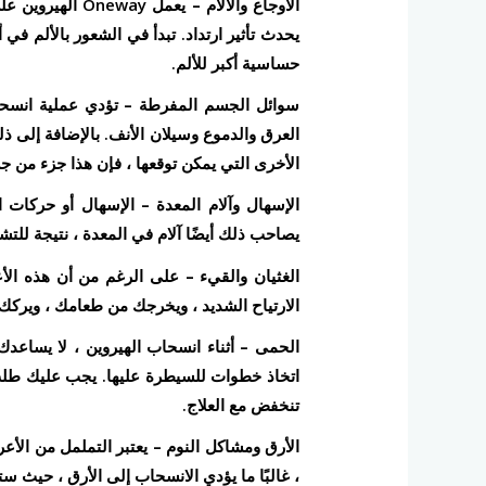
الأوجاع والآلام –
يعمل Oneway ا
يحدث تأثير ارتداد. تبدأ في الشعور بالألم في
حساسية أكبر للألم.
سوائل الجسم المفرطة – تؤدي
عملية انسحا
العرق والدموع وسيلان الأنف. بالإضافة إلى ذ
الأخرى التي يمكن توقعها ، فإن هذا جزء من 
الإسهال وآلام المعدة –
الإسهال أو حركات ال
يصاحب ذلك أيضًا آلام في المعدة ، نتيجة لل
الغثيان والقيء –
على الرغم من أن هذه الأعر
الارتياح الشديد ، ويخرجك من طعامك ، ويركك و
الحمى –
أثناء انسحاب الهيروين ، لا يساعد
تنخفض مع العلاج.
الأرق ومشاكل النوم –
يعتبر التململ من الأعر
، غالبًا ما يؤدي الانسحاب إلى الأرق ، حيث ستكا