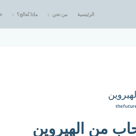
الرئيسية
من نحن
ماذا نُعالج؟
خد
هيروين
thefutur
اب من الهيروين