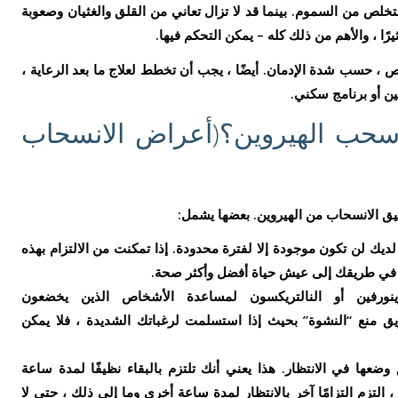
خلص من السموم. بينما قد لا تزال تعاني من القلق والغثيان وصعوبة
ًا ، والأهم من ذلك كله – يمكن التحكم فيها.
حسب شدة الإدمان. أيضًا ، يجب أن تخطط لعلاج ما بعد الرعاية ،
ن أو برنامج سكني.
سحب الهيروين؟(أعراض الانسحاب
قيق الانسحاب من الهيروين. بعضها يشمل:
يك لن تكون موجودة إلا لفترة محدودة. إذا تمكنت من الالتزام بهذه
ن في طريقك إلى عيش حياة أفضل وأكثر صحة.
ينورفين أو النالتريكسون لمساعدة الأشخاص الذين يخضعون
ق منع “النشوة” بحيث إذا استسلمت لرغباتك الشديدة ، فلا يمكن
عها في الانتظار. هذا يعني أنك تلتزم بالبقاء نظيفًا لمدة ساعة
التزم التزامًا آخر بالانتظار لمدة ساعة أخرى وما إلى ذلك ، حتى لا