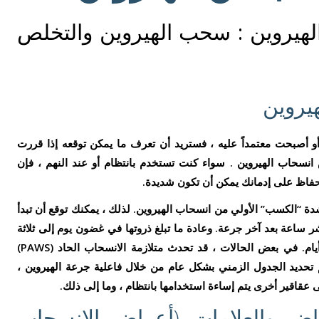
هيروين : سحب الهيروين والتخلص
يروين
و أصبحت معتمداً عليه ، فستريد أن تعرف ما يمكن توقعه إذا قررت
ض
انسحاب الهيروين
. سواء كنت تستخدم بانتظام أو عند النهم ، فإن
لحفاظ على إدمانك يمكن أن تكون شديدة.
 “الكسب” الأولي من انسحاب الهيروين. لذلك ، يمكنك توقع أن تبدأ
اعة بعد آخر جرعة. وعادة ما تبلغ ذروتها في غضون يوم إلى ثلاثة
أيام ثم تهدأ تدريجيًا خلال خمسة إلى سبعة أيام. في بعض الحالات ، قد تحدث متلازمة الانسحاب الحاد (PAWS)
 تحديد الجدول الزمني بشكل عام من خلال فاعلية جرعة الهيروين ،
 عقاقير أخرى يتم إساءة استخدامها بانتظام ، وما إلى ذلك.
اض والعلامات (أعراض الانسحاب