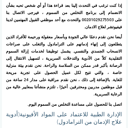
إذا كنت ترغب في التحدث إلينا بعد قراءة هذا أو أي شخص تحبه بشأن
الانضمام إلى برنامج التخلص من السموم ، فيرجى الاتصال بنا
على 00201029275503 والتحدث مع أحد موظفي القبول المهتمين لدينا
فيفيوتشر لعلاج الادمان.
أيضا نحن نقدم دعمًا عالي الجودة وبأسعار معقولة ورحيمة للأفراد الذين
يتطلعون إلى إنهاء إدمانهم على الترامادول والتغلب على صراعات
الانسحاب الجسدي والنفسي. يشمل توظيفنا لخدمات إزالة السموم
التقليدية كلاً من الأدوية والتدخلات السريرية ، لتسهيل الانتقال إلى
الرصانة بأكبر قدر ممكن من السلاسة والراحة. نحن نقدم بيئة منزلية
خاصة ، والتي تتيح لكل عميل الحصول على تجربة مريحة
للغاية. بالإضافة إلى ذلك ، نحن نقدم مراقبة على مدار 24 ساعة من
قبل موظفين مدربين ومحترفين. أخيرًا ، تلتزم منشأتنا بمعايير عالية من
الرعاية السريرية.
اتصل بنا للحصول على مساعدة التخلص من السموم اليوم.
الإدارة الطبية للاعتماد على المواد الأفيونية(أدوية
علاج الإدمان من الترامادول)