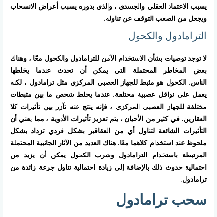
يسبب الاعتماد العقلي والجسدي ، والذي بدوره يسبب أعراض الانسحاب
ويجعل من الصعب التوقف عن تناوله.
الترامادول والكحول
لا توجد توصيات بشأن الاستخدام الآمن للترامادول والكحول معًا ، وهناك
بعض المخاطر المحتملة التي يمكن أن تحدث عندما يخلطها
الناس. الكحول هو مثبط للجهاز العصبي المركزي مثل ترامادول ، لكنه
يعمل على نواقل عصبية مختلفة. عندما يخلط شخص ما بين مثبطات
مختلفة للجهاز العصبي المركزي ، فإنه ينتج عنه تآزر بين تأثيرات كلا
العقارين. في كثير من الأحيان ، يتم تعزيز تأثيرات الأدوية ، مما يعني أن
التأثيرات الشائعة لتناول أي من العقاقير بشكل فردي تزداد بشكل
ملحوظ عند استخدام كلاهما معًا. هناك العديد من الآثار الجانبية المحتملة
المرتبطة باستخدام الترامادول وشرب الكحول يمكن أن يزيد من
احتمالية حدوث ذلك بالإضافة إلى زيادة احتمالية تناول جرعة زائدة من
ترامادول.
سحب ترامادول