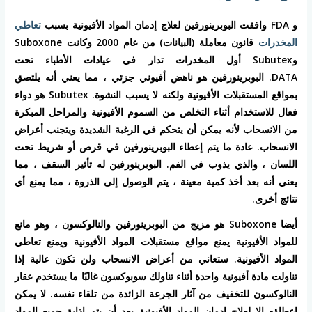
و FDA وافقت البوبرينورفين لعلاج إدمان المواد الأفيونية بسبب
تعاطي
المخدرات
قانون معاملة (البيانات) من عام 2000 وكانت Suboxone
وSubutex أول المخدرات تدار في عيادات الأطباء تحت
DATA. البوبرينورفين هو ناهض أفيوني جزئي ، مما يعني أنه يلتصق
بمواقع المستقبلات الأفيونية ولكنه لا يسبب النشوة. Subutex هو دواء
فعال للاستخدام أثناء التخلص من السموم الأفيونية والمراحل المبكرة
من الانسحاب لأنه يمكن أن يتحكم في الرغبة الشديدة ويتجنب أعراض
الانسحاب. عادة ما يتم إعطاء البوبرينورفين في قرص أو شريط تحت
اللسان ، والذي يذوب في الفم. البوبرينورفين له تأثير السقف ، مما
يعني أنه بعد أخذ كمية معينة ، يتم الوصول إلى الذروة ، مما يمنع أي
نتائج أخرى.
أيضا Suboxone هو مزيج من البوبرينورفين والنالوكسون ، وهو مانع
للمواد الأفيونية يمنع مواقع مستقبلات المواد الأفيونية ويمنع تعاطي
المواد الأفيونية. ستعاني من أعراض الانسحاب ولن تكون عالية إذا
تناولت مادة أفيونية واحدة أثناء تناولك سوبوكسون غالبًا ما يستخدم عقار
النالوكسون للتخفيف من آثار الجرعة الزائدة من تلقاء نفسه. لا يمكن
إعطاؤه إلا لعلاج إدمان المواد الأفيونية بعد أن يتم إذابة جميع المواد