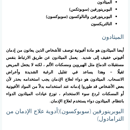
الميثادون
البوبرينورفين (سوبوتكس)
البوبرينورفين والنالوكسون (سوبوكسون)
النالتريكسون
الميثادون
أيضا الميثادون هو مادة أفيونية توصف للأشخاص الذين يعانون من إدمان
أفيوني خفيف إلى شديد. يعمل الميثادون عن طريق الارتباط بنفس
مستقبلات الدماغ مثل الهيروين ومسكنات الألم ، لكنه لا يجعل المريض
ثقيلًا – وهذا يساعد في تقليل الرغبة الشديدة وأعراض
الانسحاب. الميثادون هو دواء لعلاج الإدمان يجب استخدامه بحذر لأن
بعض الأشخاص قد طوروا إدمانه عند استخدامه بدلاً من المواد الأفيونية
أو المسكنات لردع سوء الاستخدام ، توزع عيادات الميثادون الدواء
بانتظام. الميثادون دواء يستخدم لعلاج الإدمان.
البوبرينورفين (سوبوكسون)(أدوية علاج الإدمان من
الترامادول)