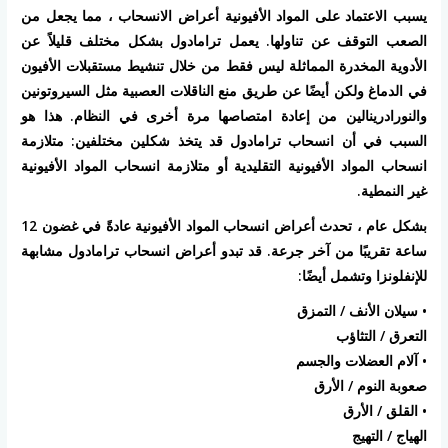
يسبب الاعتماد على المواد الأفيونية أعراض الانسحاب ، مما يجعل من
الصعب التوقف عن تناولها. يعمل ترامادول بشكل مختلف قليلاً عن
الأدوية المخدرة المماثلة ليس فقط من خلال تنشيط مستقبلات الأفيون
في الدماغ ولكن أيضًا عن طريق منع الناقلات العصبية مثل السيروتونين
والنورادرينالين من إعادة امتصاصها مرة أخرى في النظام. هذا هو
السبب في أن انسحاب ترامادول قد يتخذ شكلين مختلفين: متلازمة
انسحاب المواد الأفيونية التقليدية أو متلازمة انسحاب المواد الأفيونية
غير النمطية.
بشكل عام ، تحدث أعراض انسحاب المواد الأفيونية عادةً في غضون 12
ساعة تقريبًا من آخر جرعة. قد تبدو أعراض انسحاب ترامادول مشابهة
للإنفلونزا وتشمل أيضًا:
• سيلان الأنف / التمزق
التعرق / التثاؤب
• آلام العضلات والجسم
صعوبة النوم / الأرق
• القلق / الأرق
الهياج / التهيج