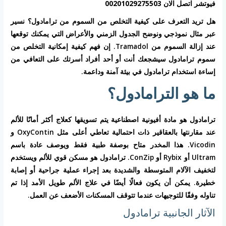
فيوتشر اتصل الان 00201029275503
هل تريد التعرف على كيفية التخلص من السموم من ترامادول؟ نسير
عبر مثال نموذجي ونوضح الجدول الزمني والأعراض التي يمكنك توقعها
عند إزالة السموم من Tramadol. إن فهم كيفية إمكانية التخلص من
سموم ترامادول سيشجعك أنت أو أحد أفراد أسرتك على التعافي من
إساءة استخدام ترامادول في بيئة آمنة وداعمة.
ما هو الترامادول؟
ترامادول هو مادة أفيونية اصطناعية يتم تسويقها كعلاج أكثر أمانًا للألم
عند مقارنتها بالعقاقير ذات احتمالية تعاطي أعلى مثل OxyContin و
Vicodin. هذا المخدر متاح بوصفة طبية فقط ويوصف عادة باسم
Ultram أو Rybix أو ConZip. ترامادول هو مسكن قوي للألم ويستخدم
لتخفيف الآلام المتوسطة والشديدة بعد إجراء عملية جراحية أو إصابة
خطيرة. يمكن أن يكون فعالًا أيضًا في علاج الألم طويل الأمد إذا تم
تناوله وفقًا للتوجيهات عندما تتوقف المسكنات الأضعف عن العمل.
الآثار الجانبية ترامادول