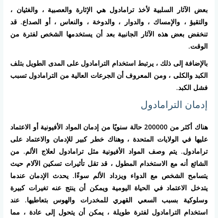
بعض الآثار السلبية لأخذ ترامادول هي الإثارة والعصبية ، والغثيان ،
والتقيؤ ، والإمساك ، والدوار ، والدوخة ، والنعاس ، أو الصداع. قد
تنخفض بعض هذه الآثار الجانبية بعد أن يستخدمها الشخص لفترة من
الوقت.
بالإضافة إلى ذلك ، يرتبط استخدام الترامادول على المدى الطويل بتلف
الكبد والكلى ، ومن المعروف أن الجرعات العالية من الترامادول تسبب
فشل الكبد.
إدمان الترامادول
هناك أكثر من 200000 حالة سنويًا من إدمان المواد الأفيونية أو الاعتماد
عليها في الولايات المتحدة ، وهناك خطر كبير للإدمان والاعتماد على
ترامادول. يتم وصف المواد الأفيونية مثل ترامادول لعلاج الألم. من
الشائع أنه مع الاستخدام المطول ، قد تقل تأثيرات تسكين الآلام حيث
يتسامح الشخص مع الدواء ويزداد الألم سوءًا. يحدث الإدمان عندما
يتدخل الاعتماد في الحياة اليومية ويمكن أن ينتج عنه تغيرات كبيرة
وسلوكية بسبب السعي القهري للمخدرات والهوس بتعاطيها. عند
استخدام الترامادول لفترة طويلة ، يمكن أن يتحول إلى عادة ، مما