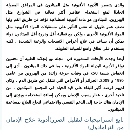
والذي يتضمن الأدوية الأفيونية مثل الميثادون في المرافق الممولة
اتحاديًا لمنع استخدام عقاقير أكثر فعالية في الشوارع مثل
الهيروين. الميثادون هو مادة أفيونية اصطناعية تؤخذ عن طريق الفم ولها
نصف عمر طويل. له نفس التأثير على مستقبلات المواد الأفيونية مثل
المواد الأفيونية الأخرى ، ولكن مع فعالية أقل وذروة أقل الميثادون دواء
يمكن أن يساعد في علاج أعراض الانسحاب والرغبة الشديدة ، لكنه
يستخدم على نطاق واسع للصيانة الطويلة.
أيضا وجدت الأبحاث المنشورة في مجلة نيو إنجلاند الطبية أن تحسين
توافر الأدوية البديلة للمواد الأفيونية ، بما في ذلك الميثادون ، أدى إلى
انخفاض بنسبة 50٪ في وفيات جرعة زائدة من الهيروين بين عامي
1995 و 2009. الجرائم أو الأمراض التي تنتقل عن طريق الدم ، وكان
لديهم فرصة أكبر للبقاء على قيد الحياة في المجتمع. الميثادون ، من
ناحية أخرى ، عقار يسبب الإدمان ويمكن إساءة استخدامه ويؤدي إلى
الإدمان هناك حاجة إلى الدعم النفسي والاجتماعي لنجاح العلاج بمساعدة
الميثادون.
تابع استراتيجيات لتقليل الضرر(أدوية علاج الإدمان
من الترامادول)