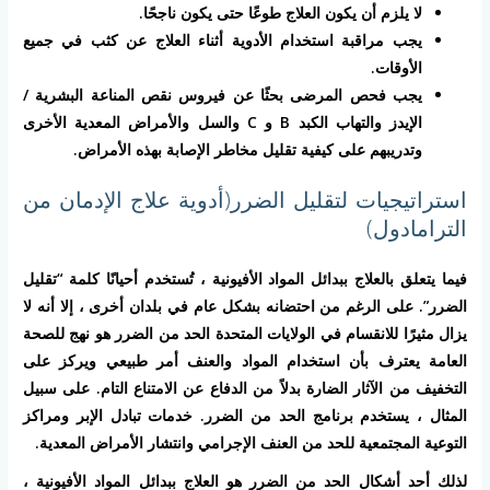
لا يلزم أن يكون العلاج طوعًا حتى يكون ناجحًا.
يجب مراقبة استخدام الأدوية أثناء العلاج عن كثب في جميع
الأوقات.
يجب فحص المرضى بحثًا عن فيروس نقص المناعة البشرية /
الإيدز والتهاب الكبد B و C والسل والأمراض المعدية الأخرى
وتدريبهم على كيفية تقليل مخاطر الإصابة بهذه الأمراض.
استراتيجيات لتقليل الضرر(أدوية علاج الإدمان من
الترامادول)
فيما يتعلق بالعلاج ببدائل المواد الأفيونية ، تُستخدم أحيانًا كلمة “تقليل
الضرر”. على الرغم من احتضانه بشكل عام في بلدان أخرى ، إلا أنه لا
يزال مثيرًا للانقسام في الولايات المتحدة الحد من الضرر هو نهج للصحة
العامة يعترف بأن استخدام المواد والعنف أمر طبيعي ويركز على
التخفيف من الآثار الضارة بدلاً من الدفاع عن الامتناع التام. على سبيل
المثال ، يستخدم برنامج الحد من الضرر. خدمات تبادل الإبر ومراكز
التوعية المجتمعية للحد من العنف الإجرامي وانتشار الأمراض المعدية.
لذلك أحد أشكال الحد من الضرر هو العلاج ببدائل المواد الأفيونية ،